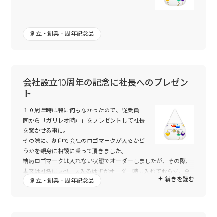
創立・創業・周年記念品
会社設立10周年の記念に社長へのプレゼン
ト
１０周年時は特に何もなかったので、従業員一
同から「ガリレオ時計」をプレゼントして社長
を驚かせる事に。
その際に、刻印で会社のロゴマークが入るかど
うかを親身に相談に乗って頂きました。
結局ロゴマークは入れない状態でオーダーしましたが、その際、
本来は社名にスペース入るはずがオーダー時に入れておらず、会
続きを読む
創立・創業・周年記念品
社HPを確認して頂いた上でスペースを入れるかどうかというご提
案まで頂きました。
プレゼント担当者二人共、「プライベートで贈り物があった時は