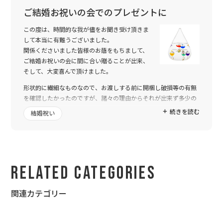
トゥーユーさん使う！」と意見も一致。
ご結婚お祝いの会でのプレゼントに
親身に考えて対応頂き、ありがとうございました！
この度は、時間的な我が儘をお聞き受け頂きま
して本当に有難うございました。
関係くださいました皆様のお蔭をもちまして、
ご結婚お祝いの会に間に合い贈ることが出来、
そして、大変喜んで頂けました。
形状的に繊細なものなので、お渡しする前に開梱し破損等の有無
を確認したかったのですが、諸々の理由からそれが出来ず多少の
不安もありました。
続きを読む
結婚祝い
しかしながら 何度か2-uさんを利用させて頂く中で、皆様の迅速
且つ丁寧なご対応を都度いただいておりましたので、信頼して先
様へ贈り物が出来ました事ご報告させて頂きます。
お忙しいところ濃やかなお手配頂き、どうも有り難うございまし
Related Categories
た。
重ねてお礼申し上げます。
関連カテゴリー