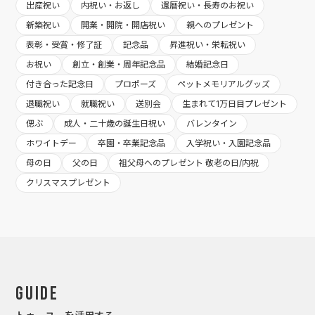
出産祝い
内祝い・お返し
還暦祝い・長寿のお祝い
新築祝い
開業・開院・開店祝い
親へのプレゼント
表彰・受賞・修了証
記念品
昇進祝い・栄転祝い
お祝い
創立・創業・周年記念品
結婚記念日
付き合った記念日
プロポーズ
ペットメモリアルグッズ
退職祝い
就職祝い
送別会
生まれて1万日目プレゼント
偲ぶ
成人・二十歳の誕生日祝い
バレンタイン
ホワイトデー
卒園・卒業記念品
入学祝い・入園記念品
母の日
父の日
祖父母へのプレゼント 敬老の日/内祝
クリスマスプレゼント
Guide