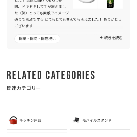
した！ 実際に開けてもらう瞬
間、ドキドキして手が震えまし
た（笑）とっても素敵でイメージ
通りで感激です☆ とてもとても喜んでもらえました！ ありがとう
ございます!!
今回は、4回目の利用でした。 今まではロゴなどを、作ってもら
続きを読む
開業・開院・開店祝い
う事なく、発注画面からスムーズに注文をし、メールが来て商品
が届いておしまいでした。 毎回とても素敵な仕上がりで大満足だ
ったのですが、、、今回はどうしてもロゴを入れてプレゼントを
したく、相談させて頂きました。
Related Categories
メールではなく、ラインでのやり取りができるなんて！素晴らし
いですね☆ 何度も何度もワガママを聞いて頂き、迅速に対応して
頂き、本当に素敵なデザインに仕上がりました☆
関連カテゴリー
6人でお祝いする代表でやり取りさせて頂きましたが、本当に感
謝の気持ちでいっぱいです。 みんな、よろしくお伝え下さいと言
ってました :) 一緒にプレゼントする友人も、とても喜んでくれま
した☆
キッチン用品
モバイルスタンド
私もデザインや美術系？が好きなので、とても尊敬します☆ ま
た、これからも利用させて頂きたいと思いますので、どうぞよろ
しくお願いします☆