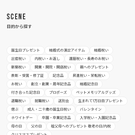
Scene
目的から探す
誕生日プレゼント
結婚式の演出アイテム
結婚祝い
出産祝い
内祝い・お返し
還暦祝い・長寿のお祝い
新築祝い
開業・開院・開店祝い
親へのプレゼント
表彰・受賞・修了証
記念品
昇進祝い・栄転祝い
お祝い
創立・創業・周年記念品
結婚記念日
付き合った記念日
プロポーズ
ペットメモリアルグッズ
退職祝い
就職祝い
送別会
生まれて1万日目プレゼント
偲ぶ
成人・二十歳の誕生日祝い
バレンタイン
ホワイトデー
卒園・卒業記念品
入学祝い・入園記念品
母の日
父の日
祖父母へのプレゼント 敬老の日/内祝
クリスマスプレゼント