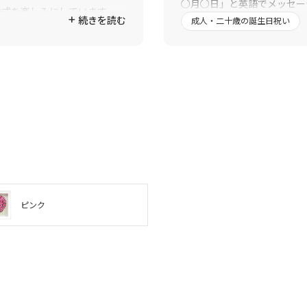
○月○日」と英語でメッセー
婚式を楽しみにしています。
続きを読む
あり、バレンタインに届くよ
成人・二十歳の誕生日祝い
大きな茶色のプレゼントが届
前に伝えておきました。
１４日当日サプライズは成功
ありがとう。」と母からメー
泣くほど喜んでもらえるとは
れているそうです。
送った側もうれしくなれる素
さんのおかげです。制作に関
せていただきました。本当に
らいます。
ピンク