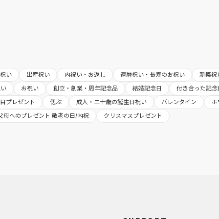
婚祝い
出産祝い
内祝い・お返し
還暦祝い・長寿のお祝い
新築祝
祝い
お祝い
創立・創業・周年記念品
結婚記念日
付き合った記念
日目プレゼント
偲ぶ
成人・二十歳の誕生日祝い
バレンタイン
ホ
父母へのプレゼント 敬老の日/内祝
クリスマスプレゼント