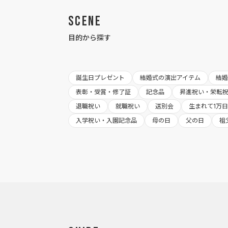
Scene
目的から探す
誕生日プレゼント
結婚式の演出アイテム
結
表彰・受賞・修了証
記念品
昇進祝い・栄転
退職祝い
就職祝い
送別会
生まれて1万
入学祝い・入園記念品
母の日
父の日
祖