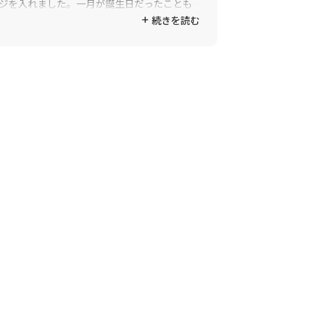
ジを入れました。一月が誕生日だったことも
続きを読む
う日付を指定しました。家族には「１４日に
くから、家族全員がいる時に開けてね」と事
したらしく、「嬉しくて思わず泣きました。
ルが。
予想外でしたが(笑)実家のリビングに飾ってく
敵な贈り物ができました。これもトゥーユー
わった方々に感謝を伝えたく、メールを送ら
ありがとうございました。また利用させても