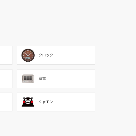
クロック
家電
くまモン