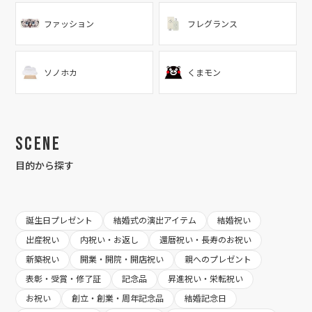
ファッション
フレグランス
ソノホカ
くまモン
Scene
目的から探す
誕生日プレゼント
結婚式の演出アイテム
結婚祝い
出産祝い
内祝い・お返し
還暦祝い・長寿のお祝い
新築祝い
開業・開院・開店祝い
親へのプレゼント
表彰・受賞・修了証
記念品
昇進祝い・栄転祝い
お祝い
創立・創業・周年記念品
結婚記念日