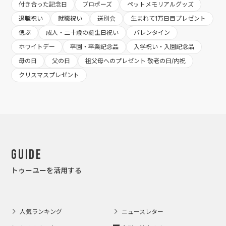
付き合った記念日
プロポーズ
ペットメモリアルグッズ
退職祝い
就職祝い
送別会
生まれて1万日目プレゼント
偲ぶ
成人・二十歳の誕生日祝い
バレンタイン
ホワイトデー
卒園・卒業記念品
入学祝い・入園記念品
母の日
父の日
祖父母へのプレゼント 敬老の日/内祝
クリスマスプレゼント
Guide
トゥーユーを活用する
人気ランキング
ニュースレター