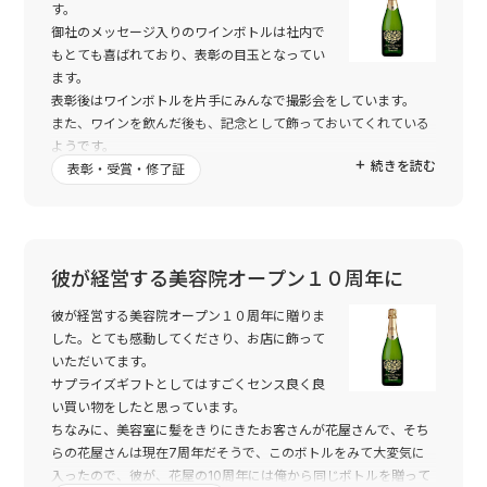
す。
御社のメッセージ入りのワインボトルは社内で
もとても喜ばれており、表彰の目玉となってい
ます。
表彰後はワインボトルを片手にみんなで撮影会をしています。
また、ワインを飲んだ後も、記念として飾っておいてくれている
ようです。
続きを読む
総務担当としてこれほど嬉しいことはありません！
表彰・受賞・修了証
また、プライベートでも友人へのプレゼントとして何度か使わせ
ていただいていますが、出来上がった作品はいつも想像以上に素
敵に出来上がっているので、クオリティの高さに毎回安心してお
願いすることができています。
彼が経営する美容院オープン１０周年に
これからもぜひ使わせていただきたいと思います！
彼が経営する美容院オープン１０周年に贈りま
した。とても感動してくださり、お店に飾って
いただいてます。
サプライズギフトとしてはすごくセンス良く良
い買い物をしたと思っています。
ちなみに、美容室に髪をきりにきたお客さんが花屋さんで、そち
らの花屋さんは現在7周年だそうで、このボトルをみて大変気に
入ったので、彼が、花屋の10周年には俺から同じボトルを贈って