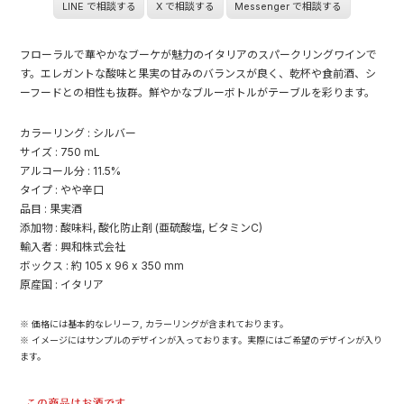
LINE で相談する
X で相談する
Messenger で相談する
フローラルで華やかなブーケが魅力のイタリアのスパークリングワインで
す。エレガントな酸味と果実の甘みのバランスが良く、乾杯や食前酒、シ
ーフードとの相性も抜群。鮮やかなブルーボトルがテーブルを彩ります。
カラーリング : シルバー
サイズ : 750 mL
アルコール分 : 11.5%
タイプ : やや辛口
品目 : 果実酒
添加物 : 酸味料, 酸化防止剤 (亜硫酸塩, ビタミンC)
輸入者 : 興和株式会社
ボックス : 約 105 x 96 x 350 mm
原産国 : イタリア
※ 価格には基本的なレリーフ, カラーリングが含まれております。
※ イメージにはサンプルのデザインが入っております。実際にはご希望のデザインが入り
ます。