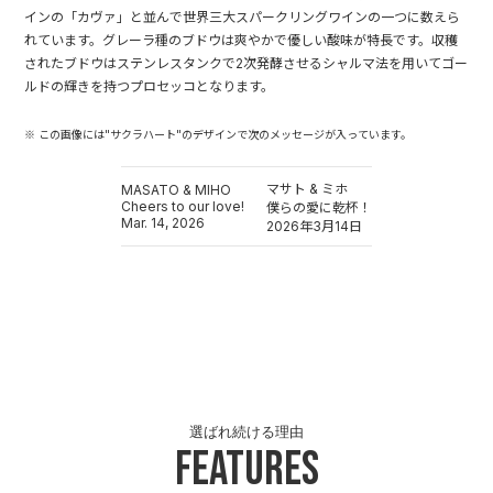
インの「カヴァ」と並んで世界三大スパークリングワインの一つに数えら
れています。グレーラ種のブドウは爽やかで優しい酸味が特長です。収穫
されたブドウはステンレスタンクで2次発酵させるシャルマ法を用いてゴー
ルドの輝きを持つプロセッコとなります。
※ この画像には"サクラハート"のデザインで次のメッセージが入っています。
マサト & ミホ
MASATO & MIHO
Cheers to our love!
僕らの愛に乾杯！
Mar. 14, 2026
2026年3月14日
選ばれ続ける理由
Features