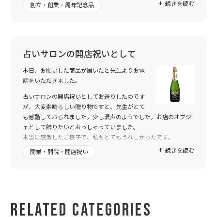
続きを読む
あげるというようなトークに発展したそうです。お客さんにも評
創立・創業・周年記念品
判いいようです。
ありがとうございました。
占いサロンの開店祝いとして
本日、お願いした商品が届いたと先生よりお電
話をいただきました。
占いサロンの開店祝いとしてお送りしたのです
が、大変素晴らしい贈り物ですと、先生がとて
も感動しておられました。少し涙声のようでした。お店のオブジ
ェとして飾りたいとおっしゃっていました。
本当に感激したご様子で、私もとてもうれしかったです。
近日中にサロンをたずねて、私も実物を拝見したいと思います。
続きを読む
開業・開院・開店祝い
どうもありがとうございました。
Related Categories