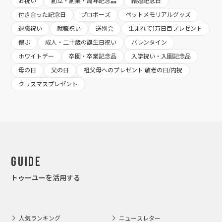
お祝い
創立・創業・周年記念品
結婚記念日
付き合った記念日
プロポーズ
ペットメモリアルグッズ
退職祝い
就職祝い
送別会
生まれて1万日目プレゼント
偲ぶ
成人・二十歳の誕生日祝い
バレンタイン
ホワイトデー
卒園・卒業記念品
入学祝い・入園記念品
母の日
父の日
祖父母へのプレゼント 敬老の日/内祝
クリスマスプレゼント
Guide
トゥーユーを活用する
人気ランキング
ニュースレター