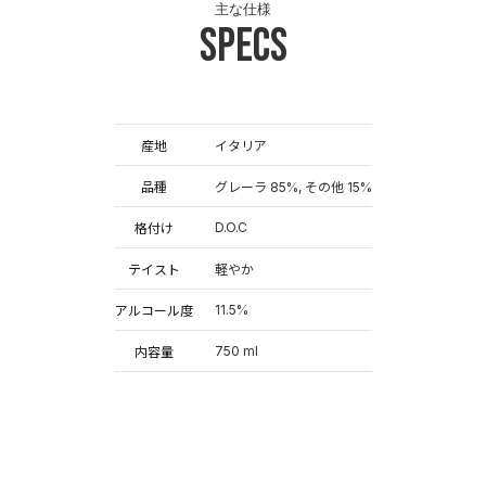
主な仕様
Specs
産地
イタリア
品種
グレーラ 85%, その他 15%
D.O.C
格付け
テイスト
軽やか
11.5%
アルコール度
750 ml
内容量