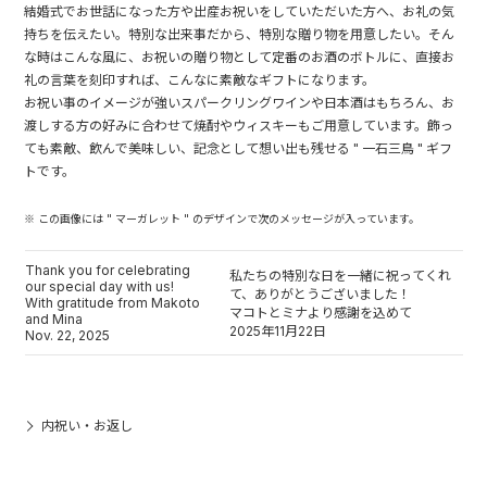
結婚式でお世話になった方や出産お祝いをしていただいた方へ、お礼の気
持ちを伝えたい。特別な出来事だから、特別な贈り物を用意したい。そん
な時はこんな風に、お祝いの贈り物として定番のお酒のボトルに、直接お
礼の言葉を刻印すれば、こんなに素敵なギフトになります。
お祝い事のイメージが強いスパークリングワインや日本酒はもちろん、お
渡しする方の好みに合わせて焼酎やウィスキーもご用意しています。飾っ
ても素敵、飲んで美味しい、記念として想い出も残せる " 一石三鳥 " ギフ
トです。
※ この画像には " マーガレット " のデザインで次のメッセージが入っています。
Thank you for celebrating
私たちの特別な日を一緒に祝ってくれ
our special day with us!
て、ありがとうございました！
With gratitude from Makoto
マコトとミナより感謝を込めて
and Mina
2025年11月22日
Nov. 22, 2025
内祝い・お返し