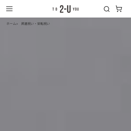
2-U : トゥーユ
ー
ホーム
昇進祝い・栄転祝い