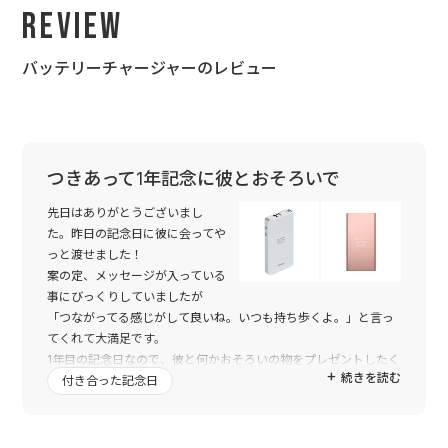
Review
バッテリーチャージャーのレビュー
つきあって1年記念に彼とおそろいで
先日はありがとうございまし
た。昨日の記念日に彼に会ってや
っと渡せました！
案の定、メッセージが入っている
事にびっくりしていましたが
「つながってる感じがして良いね。いつも持ち歩くよ。」と言っ
てくれて大満足です。
1年目の記念日なので、彼と何かおそろいの物をプレゼントしたく
続きを読む
て探していてトゥーユーさんを見つけました。
付き合った記念日
いろいろあって悩みましたが、結局自分も欲しいし、いつも持ち
歩けるということでモバイルバッテリーにして大成功でした。