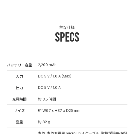
主な仕様
Specs
2,200 mAh
バッテリー容量
DC 5 V / 1.0 A (Max)
入力
DC 5 V / 1.0 A
出力
充電時間
約 3.5 時間
サイズ
約 W97 x H37 x D25 mm
重量
約 82 g
本体, 本体充電用 micro USB ケーブル, 取扱説明書/保証