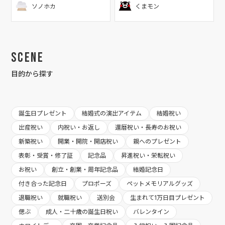
ソノホカ
くまモン
Scene
目的から探す
誕生日プレゼント
結婚式の演出アイテム
結婚祝い
出産祝い
内祝い・お返し
還暦祝い・長寿のお祝い
新築祝い
開業・開院・開店祝い
親へのプレゼント
表彰・受賞・修了証
記念品
昇進祝い・栄転祝い
お祝い
創立・創業・周年記念品
結婚記念日
付き合った記念日
プロポーズ
ペットメモリアルグッズ
退職祝い
就職祝い
送別会
生まれて1万日目プレゼント
偲ぶ
成人・二十歳の誕生日祝い
バレンタイン