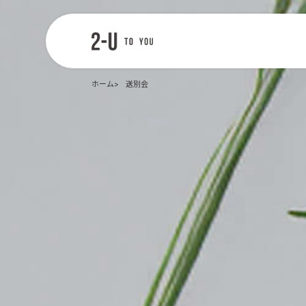
2-U : トゥー
ユー
ホーム
送別会