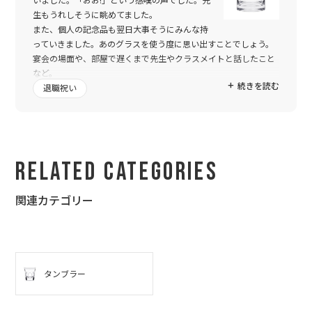
いました。「おお!」という感嘆の声でした。先
生もうれしそうに眺めてました。
また、個人の記念品も翌日大事そうにみんな持
っていきました。あのグラスを使う度に思い出すことでしょう。
宴会の場面や、部屋で遅くまで先生やクラスメイトと話したこと
など。
続きを読む
本当にいい記念品になりました。
退職祝い
Related Categories
関連カテゴリー
タンブラー