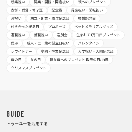
新築祝い
開業・開院・開店祝い
親へのプレゼント
表彰・受賞・修了証
記念品
昇進祝い・栄転祝い
お祝い
創立・創業・周年記念品
結婚記念日
付き合った記念日
プロポーズ
ペットメモリアルグッズ
退職祝い
就職祝い
送別会
生まれて1万日目プレゼント
偲ぶ
成人・二十歳の誕生日祝い
バレンタイン
ホワイトデー
卒園・卒業記念品
入学祝い・入園記念品
母の日
父の日
祖父母へのプレゼント 敬老の日/内祝
クリスマスプレゼント
Guide
トゥーユーを活用する