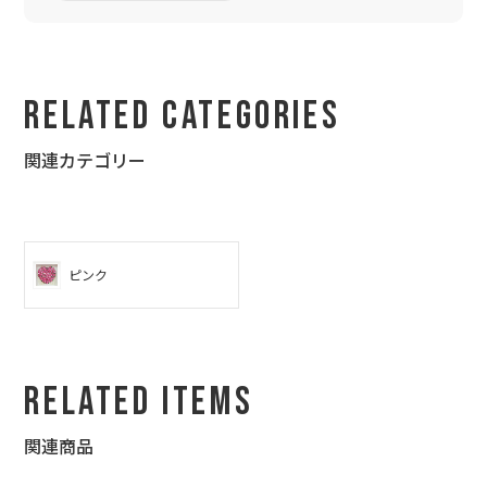
インに届くよう日付を指定しました。家族には「１４日に大きな
茶色のプレゼントが届くから、家族全員がいる時に開けてね」と
事前に伝えておきました。
１４日当日サプライズは成功したらしく、「嬉しくて思わず泣き
ました。ありがとう。」と母からメールが。
Related Categories
泣くほど喜んでもらえるとは予想外でしたが(笑)実家のリビング
に飾ってくれているそうです。
関連カテゴリー
送った側もうれしくなれる素敵な贈り物ができました。これもト
ゥーユーさんのおかげです。制作に関わった方々に感謝を伝えた
く、メールを送らせていただきました。本当にありがとうござい
ました。また利用させてもらいます。
ピンク
Related Items
関連商品