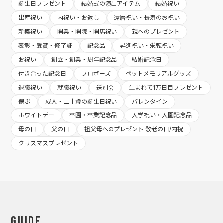
誕生日プレゼント
結婚式の演出アイテム
結婚祝い
出産祝い
内祝い・お返し
還暦祝い・長寿のお祝い
新築祝い
開業・開院・開店祝い
親へのプレゼント
表彰・受賞・修了証
記念品
昇進祝い・栄転祝い
お祝い
創立・創業・周年記念品
結婚記念日
付き合った記念日
プロポーズ
ペットメモリアルグッズ
退職祝い
就職祝い
送別会
生まれて1万日目プレゼント
偲ぶ
成人・二十歳の誕生日祝い
バレンタイン
ホワイトデー
卒園・卒業記念品
入学祝い・入園記念品
母の日
父の日
祖父母へのプレゼント 敬老の日/内祝
クリスマスプレゼント
Guide