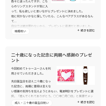
色々と迷ったんですが、こち
らのリングスタンドが気に入
って、私も欲しいと思いながらプレゼントに決めました。
他に何かないかなと探していたら、こんなペアグラスがあるなん
て…
自分では絶対買わないから、プレゼントに最適だと思いました。
続きを読む
息子がお世話になっている保育士さんで、結婚式を楽しみにして
結婚祝い
います。
二十歳になった記念に両親へ感謝のプレゼ
ント
今回初めてトゥーユーさんを利
用させていただきました。
先日誕生日を迎え二十歳になっ
た記念に、両親に普段は言えな
い感謝の気持ちを伝えようとおもい、電波時計をプレゼントに選
択。「産んでくれてありがとう。○○年○月○日」と英語でメッ
セージを入れました。一月が誕生日だったこともあり、バレンタ
続きを読む
成人・二十歳の誕生日祝い