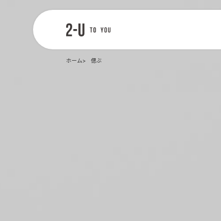
2-U : トゥー
ユー
ホーム
偲ぶ