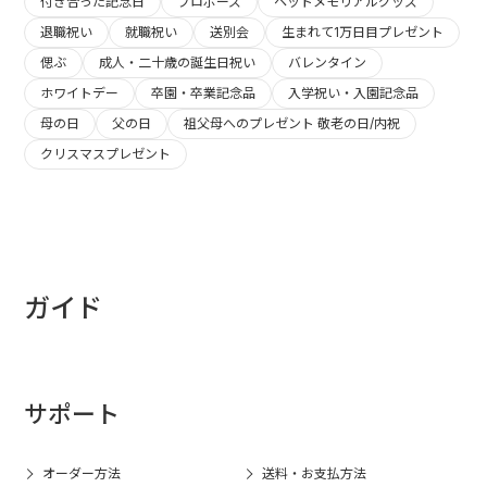
付き合った記念日
プロポーズ
ペットメモリアルグッズ
退職祝い
就職祝い
送別会
生まれて1万日目プレゼント
偲ぶ
成人・二十歳の誕生日祝い
バレンタイン
ホワイトデー
卒園・卒業記念品
入学祝い・入園記念品
母の日
父の日
祖父母へのプレゼント 敬老の日/内祝
クリスマスプレゼント
ガイド
サポート
オーダー方法
送料・お支払方法