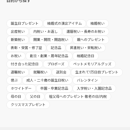
目的から探す
誕生日プレゼント
結婚式の演出アイテム
結婚祝い
出産祝い
内祝い・お返し
還暦祝い・長寿のお祝い
新築祝い
開業・開院・開店祝い
親へのプレゼント
表彰・受賞・修了証
記念品
昇進祝い・栄転祝い
お祝い
創立・創業・周年記念品
結婚記念日
付き合った記念日
プロポーズ
ペットメモリアルグッズ
退職祝い
就職祝い
送別会
生まれて1万日目プレゼント
偲ぶ
成人・二十歳の誕生日祝い
バレンタイン
ホワイトデー
卒園・卒業記念品
入学祝い・入園記念品
母の日
父の日
祖父母へのプレゼント 敬老の日/内祝
クリスマスプレゼント