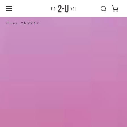
2-U : トゥーユ
ー
ホーム
バレンタイン