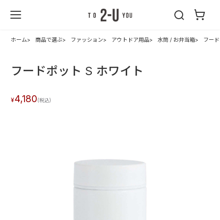
2-U : トゥーユ
ー
ホーム
商品で選ぶ
ファッション
アウトドア用品
水筒 / お弁当箱
フード
フードポット S ホワイト
4,180