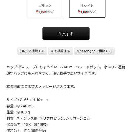
ブラック
ホワイト
4,180
4,180
LINE で相談する
X で相談する
Messenger で相談する
カップ1杯のスープにちょうどいい 240 mL のフードポット。小ぶりで通勤
通学バッグにも入れやすく、使い勝手の良いサイズです。
本体側面にご希望のメッセージが入ります。
サイズ : 約 65 x H110 mm
容量 : 約 240 mL
重量 : 約 180 g
材質 : ステンレス鋼, ポリプロピレン, シリコーンゴム
保温効力 : 46℃ (6時間後)
保冷効力 : 11℃ (6時間後)