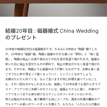
結婚20年目 : 磁器婚式 China Wedding
のプレゼント
20年目の結婚記念日は磁器婚式です。ちなみに9年目は "陶器" 婚でした
が、20年目は "磁器" 婚。陶器と磁器の大きな違いは「原料」と「焼く温
度」。陶器は粘土に石英や長石などの石を混ぜ低温で焼かれます。磁器は
砕いた石に粘土を混ぜたものが原料で、粘土の割合が少なく高温で焼かれ
ます。そのため、陶器よりも磁器のほうが硬くなるのです。夫婦も長く過
ごすうちに絆が深まって強くなっていく、ということなのでしょう。
夫婦はだんだん似てくる、なんて言いますが同じ料理を食べていること
も、その一因なのかもしれませんね。結婚して20年を経ても変わらずラブ
ラブ・アツアツのご夫婦へのギフトには、磁器よりさらに強く、中身のア
ツアツをいつまでも保ち続けるステンレスのフードポットはいかが。
例えば毎日のお弁当。違う職場でも同じスープを。週末は共通の趣味のア
ウトドアへお揃いのフードポットを携えて。もちろん「ふだんから行動は