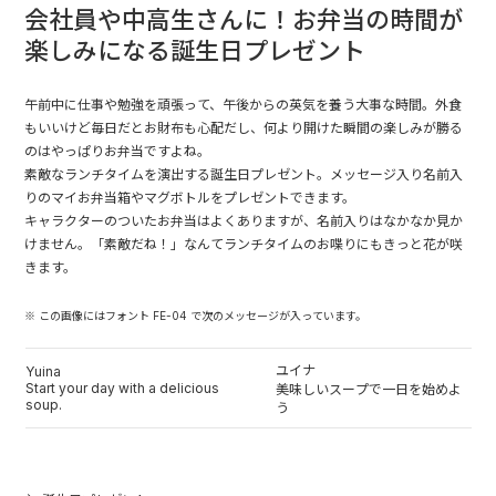
会社員や中高生さんに！お弁当の時間が
楽しみになる誕生日プレゼント
午前中に仕事や勉強を頑張って、午後からの英気を養う大事な時間。外食
もいいけど毎日だとお財布も心配だし、何より開けた瞬間の楽しみが勝る
のはやっぱりお弁当ですよね。
素敵なランチタイムを演出する誕生日プレゼント。メッセージ入り名前入
りのマイお弁当箱やマグボトルをプレゼントできます。
キャラクターのついたお弁当はよくありますが、名前入りはなかなか見か
けません。「素敵だね！」なんてランチタイムのお喋りにもきっと花が咲
きます。
※ この画像にはフォント FE-04 で次のメッセージが入っています。
ユイナ
Yuina
Start your day with a delicious
美味しいスープで一日を始めよ
soup.
う