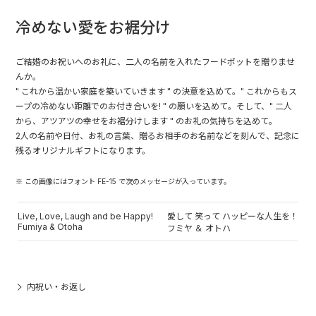
冷めない愛をお裾分け
ご結婚のお祝いへのお礼に、二人の名前を入れたフードポットを贈りませ
んか。
" これから温かい家庭を築いていきます " の決意を込めて。" これからもス
ープの冷めない距離でのお付き合いを! " の願いを込めて。そして、" 二人
から、アツアツの幸せをお裾分けします " のお礼の気持ちを込めて。
2人の名前や日付、お礼の言葉、贈るお相手のお名前などを刻んで、記念に
残るオリジナルギフトになります。
※ この画像にはフォント FE-15 で次のメッセージが入っています。
Live, Love, Laugh and be Happy!
愛して 笑って ハッピーな人生を！
Fumiya & Otoha
フミヤ ＆ オトハ
内祝い・お返し