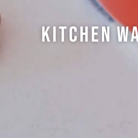
Kitchen
W