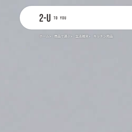
2-U : トゥー
ユー
ホーム
商品で選ぶ
生活雑貨
キッチン用品