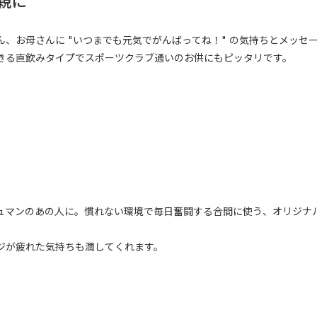
親に
、お母さんに "いつまでも元気でがんばってね！" の気持ちとメッセ
きる直飲みタイプでスポーツクラブ通いのお供にもピッタリです。
ュマンのあの人に。慣れない環境で毎日奮闘する合間に使う、オリジナ
ジが疲れた気持ちも潤してくれます。