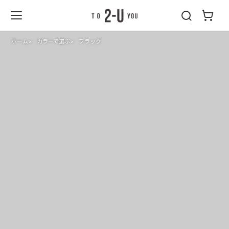
2-U : トゥーユ
ー
ホーム
カラーで選ぶ
ブラック