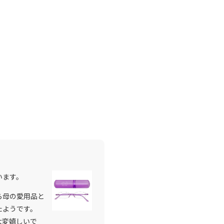
います。
ら母の愛用品と
たようです。
大変嬉しいで