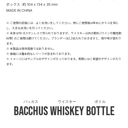
ボックス : 約 104 x 134 x 35 mm
MADE IN CHINA
※ ご使用の前後には、よく水洗いをしてください。特にご使用後は早めにボトルを空に
し、入念な水洗いを行ってください。
※ 本体は18-8ステンレスで作られておりますが、ウイスキー以外の飲料 (ワインや酸性飲
料等) のご使用は避けてください。ブランデーは2,3日入れておきますと、色や味が変わり
ます。
※ 本製品は保存容器ではありません。
※ 価格には基本的なレリーフが含まれております。
※ イメージにはサンプルのデザインが入っております。実際にはご希望のデザインが入り
ます。
バッカス
ウイスキー
ボトル
Bacchus
Whiskey
Bottle