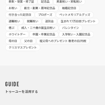
表彰・受賞・修了証
記念品
昇進祝い・栄転祝い
お祝い
創立・創業・周年記念品
結婚記念日
付き合った記念日
プロポーズ
ペットメモリアルグッズ
退職祝い
就職祝い
送別会
生まれて1万日目プレゼント
偲ぶ
成人・二十歳の誕生日祝い
バレンタイン
ホワイトデー
卒園・卒業記念品
入学祝い・入園記念品
母の日
父の日
祖父母へのプレゼント 敬老の日/内祝
クリスマスプレゼント
Guide
トゥーユーを活用する