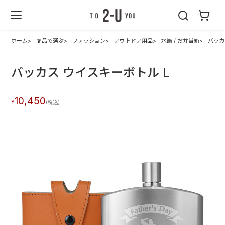
2-U : トゥーユ
ー
ホーム
商品で選ぶ
ファッション
アウトドア用品
水筒 / お弁当箱
バッカ
バッカス ウイスキーボトル L
10,450