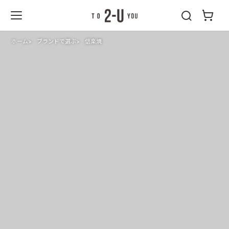
2-U : トゥーユ
ー
ホーム
ブランドで選ぶ
信楽焼