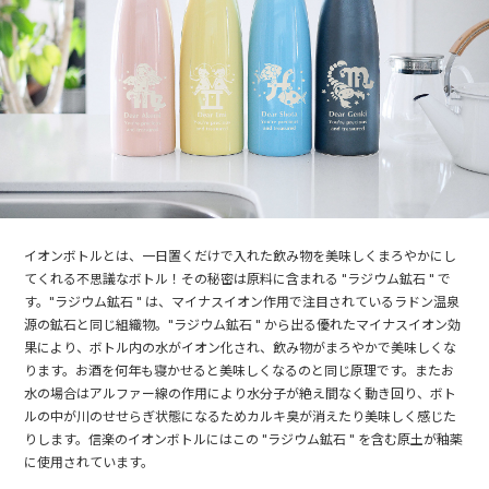
イオンボトルとは、一日置くだけで入れた飲み物を美味しくまろやかにし
てくれる不思議なボトル！その秘密は原料に含まれる "ラジウム鉱石 " で
す。"ラジウム鉱石 " は、マイナスイオン作用で注目されているラドン温泉
源の鉱石と同じ組織物。"ラジウム鉱石 " から出る優れたマイナスイオン効
果により、ボトル内の水がイオン化され、飲み物がまろやかで美味しくな
ります。お酒を何年も寝かせると美味しくなるのと同じ原理です。またお
水の場合はアルファー線の作用により水分子が絶え間なく動き回り、ボト
ルの中が川のせせらぎ状態になるためカルキ臭が消えたり美味しく感じた
りします。信楽のイオンボトルにはこの "ラジウム鉱石 " を含む原土が釉薬
に使用されています。