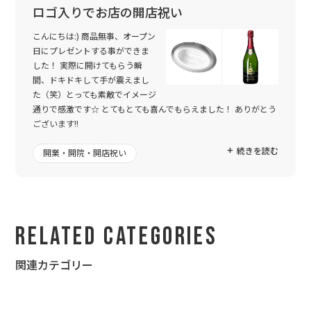
ロゴ入りでお店の開店祝い
こんにちは:) 商品無事、オープン
日にプレゼントする事ができま
した！ 実際に開けてもらう瞬
間、ドキドキして手が震えまし
た（笑）とっても素敵でイメージ
通りで感激です☆ とてもとても喜んでもらえました！ ありがとう
ございます!!
今回は、4回目の利用でした。 今まではロゴなどを、作ってもら
続きを読む
開業・開院・開店祝い
う事なく、発注画面からスムーズに注文をし、メールが来て商品
が届いておしまいでした。 毎回とても素敵な仕上がりで大満足だ
ったのですが、、、今回はどうしてもロゴを入れてプレゼントを
したく、相談させて頂きました。
Related Categories
メールではなく、ラインでのやり取りができるなんて！素晴らし
いですね☆ 何度も何度もワガママを聞いて頂き、迅速に対応して
頂き、本当に素敵なデザインに仕上がりました☆
関連カテゴリー
6人でお祝いする代表でやり取りさせて頂きましたが、本当に感
謝の気持ちでいっぱいです。 みんな、よろしくお伝え下さいと言
ってました :) 一緒にプレゼントする友人も、とても喜んでくれま