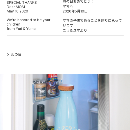
母の日おめでとう！
SPECIAL THANKS
ママへ
Dear MOM
May 10 2020
2020年5月10日
We're honored to be your
ママの子供であることを誇りに思って
children
います
from Yuri & Yuma
ユリ＆ユマより
母の日