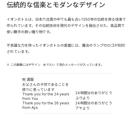
伝統的な信楽とモダンなデザイン
イオンボトルは、日本六古窯の中でも最も古い1250年の伝統を誇る信楽で
作られています。その伝統技術を現代のデザインを融合させた、高品質で
使い勝手の良い贈り物です。
不思議な力を持ったイオンボトルの底面には、魔法のランプのロゴが刻印
されています。
※ この画像にはデザイン : めでたい で次のメッセージが入っています。
祝 還暦
お父さんの子供であることを
誇りに思っています
24年間分のありがとう
Thank you for the 24 years
ユウより
from Yuu
Thank you for the 26 years
24年間分のありがとう
from Aya
アヤより