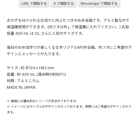
LINE で相談する
X で相談する
Messenger で相談する
おかずを分けられる仕切りと内ふたつきのお弁当箱です。アルミ製なので
保温庫使用ができます。(内フタは外して保温庫に入れてください。) 丸型
容量 400 mL は OL さんに人気のサイズです。
毎日のお弁当作りが楽しくなるオリジナルMY弁当箱。外フタにご希望のデ
ザインとメッセージが入ります。
サイズ : 約 Φ124 x H62 mm
容量 : 約 400 mL (満水時の約80%)
材質 : アルミニウム
MADE IN JAPAN
※ 価格には基本的なレリーフが含まれております。
※ イメージにはサンプルのデザインが入っております。実際にはご希望のデザインが入り
ます。