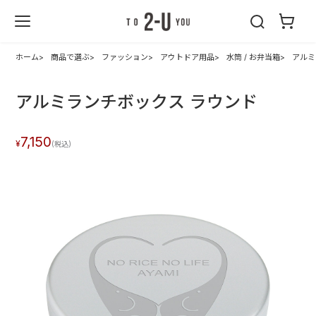
2-U : トゥーユ
ー
ホーム
商品で選ぶ
ファッション
アウトドア用品
水筒 / お弁当箱
アルミ
アルミランチボックス ラウンド
7,150