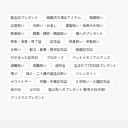
誕生日プレゼント
結婚式の演出アイテム
結婚祝い
出産祝い
内祝い・お返し
還暦祝い・長寿のお祝い
新築祝い
開業・開院・開店祝い
親へのプレゼント
表彰・受賞・修了証
記念品
昇進祝い・栄転祝い
お祝い
創立・創業・周年記念品
結婚記念日
付き合った記念日
プロポーズ
ペットメモリアルグッズ
退職祝い
就職祝い
送別会
生まれて1万日目プレゼント
偲ぶ
成人・二十歳の誕生日祝い
バレンタイン
ホワイトデー
卒園・卒業記念品
入学祝い・入園記念品
母の日
父の日
祖父母へのプレゼント 敬老の日/内祝
クリスマスプレゼント