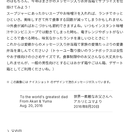
のはもちろん、今年はまさかのメッセージ入りお弁当箱でサプライズを仕
掛けてみよう！
スープジャーにあったかいスープやお味噌汁を入れれば、ランチでホッと
ひといき。美味しすぎて外で食事する回数が減ってしまうかもしれません
⇒外食が減ればおこづかいも節約できますよね。いつもインスタント味噌
汁やコンビニスープでは飽きてしまった時も、電子レンジやポットがない
ところで食べる時も、味気なかったランチを楽しいひとときに！
これからは愛娘からのメッセージ入り弁当箱で家族の愛情たっぷりの愛妻
弁当を楽しんでください♪（トゥーユー取り扱いのランチボックスは女性
やお子様向けの小さめサイズです。食事制限中のお父さんなら大丈夫かも
しれませんが、一般の男性向けとするにはおかず箱やごはん箱、デザート
箱としてご利用くださいね。）
※ この画像には ナイスショット のデザインで次のメッセージが入っています。
世界一素敵なお父さんへ
To the world's greatest dad
From Akari & Yuma
アカリとユマより
Aug. 20, 2016
2016年8月20日
父の日