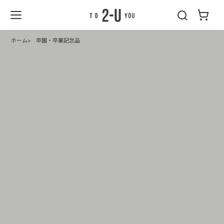
2-U : トゥーユ
ー
ホーム
卒園・卒業記念品