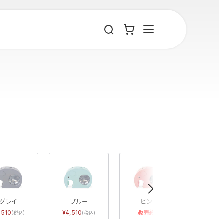
»
グレイ
ブルー
ピンク
ホ
,510
4,510
販売終了
販