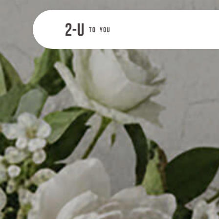
2-U : トゥー
ユー