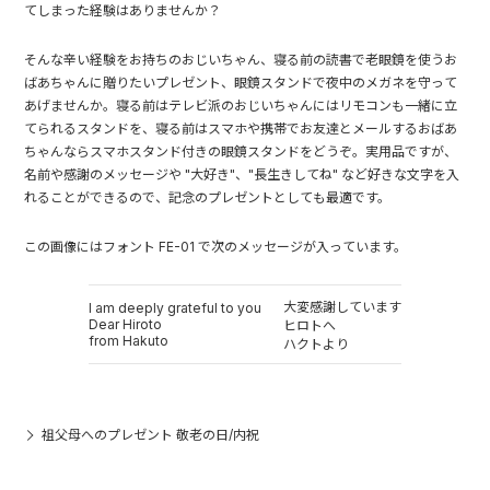
てしまった経験はありませんか？
そんな辛い経験をお持ちのおじいちゃん、寝る前の読書で老眼鏡を使うお
ばあちゃんに贈りたいプレゼント、眼鏡スタンドで夜中のメガネを守って
あげませんか。寝る前はテレビ派のおじいちゃんにはリモコンも一緒に立
てられるスタンドを、寝る前はスマホや携帯でお友達とメールするおばあ
ちゃんならスマホスタンド付きの眼鏡スタンドをどうぞ。実用品ですが、
名前や感謝のメッセージや "大好き"、"長生きしてね" など好きな文字を入
れることができるので、記念のプレゼントとしても最適です。
この画像にはフォント FE-01 で次のメッセージが入っています。
大変感謝しています
I am deeply grateful to you
Dear Hiroto
ヒロトへ
from Hakuto
ハクトより
祖父母へのプレゼント 敬老の日/内祝