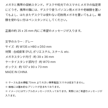
メガネと携帯の収納スタンド。デスクや枕元でのスマホとメガネの指定席
にどうぞ。携帯の隣には、デスクで使うパソコン用メガネや老眼鏡を置い
てもよし、はたまたデスクでは使わない花粉用メガネを置いてもよし。眼
鏡を使わない方はペンスタンドにしてください。
正面の約 25 x 25 mm 内にご希望のメッセージが入ります。
文字のカラー : グレー
サイズ : 約 W135 x H80 x D50 mm
材質 : 合成皮革 (PU), ポリエステル, スチール etc.
メガネスタンド内寸 : 約 39 x 36 mm
ケータイスタンド部内寸 : 約 W70 mm
ボックス : 約 137 x 90 x 73 mm
MADE IN CHINA
※ ケースも含め横幅 70mm より大きい携帯電話/スマホは収まりません。
※ 価格には基本的なプリントが含まれております。
※ イメージにはサンプルのメッセージが入っております。実際にはご希望のメッセージが
入ります。