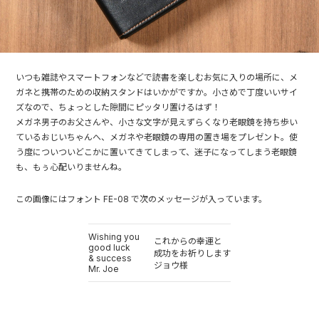
いつも雑誌やスマートフォンなどで読書を楽しむお気に入りの場所に、メ
ガネと携帯のための収納スタンドはいかがですか。小さめで丁度いいサイ
ズなので、ちょっとした隙間にピッタリ置けるはず！
メガネ男子のお父さんや、小さな文字が見えずらくなり老眼鏡を持ち歩い
ているおじいちゃんへ、メガネや老眼鏡の専用の置き場をプレゼント。使
う度についついどこかに置いてきてしまって、迷子になってしまう老眼鏡
も、もぅ心配いりませんね。
この画像にはフォント FE-08 で次のメッセージが入っています。
Wishing you
これからの幸運と
good luck
成功をお祈りします
& success
ジョウ様
Mr. Joe