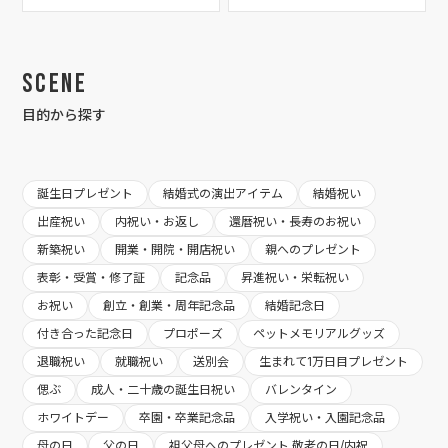
Scene
目的から探す
誕生日プレゼント
結婚式の演出アイテム
結婚祝い
出産祝い
内祝い・お返し
還暦祝い・長寿のお祝い
新築祝い
開業・開院・開店祝い
親へのプレゼント
表彰・受賞・修了証
記念品
昇進祝い・栄転祝い
お祝い
創立・創業・周年記念品
結婚記念日
付き合った記念日
プロポーズ
ペットメモリアルグッズ
退職祝い
就職祝い
送別会
生まれて1万日目プレゼント
偲ぶ
成人・二十歳の誕生日祝い
バレンタイン
ホワイトデー
卒園・卒業記念品
入学祝い・入園記念品
母の日
父の日
祖父母へのプレゼント 敬老の日/内祝