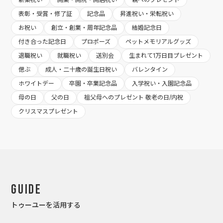
表彰・受賞・修了証
記念品
昇進祝い・栄転祝い
お祝い
創立・創業・周年記念品
結婚記念日
付き合った記念日
プロポーズ
ペットメモリアルグッズ
退職祝い
就職祝い
送別会
生まれて1万日目プレゼント
偲ぶ
成人・二十歳の誕生日祝い
バレンタイン
ホワイトデー
卒園・卒業記念品
入学祝い・入園記念品
母の日
父の日
祖父母へのプレゼント 敬老の日/内祝
クリスマスプレゼント
Guide
トゥーユーを活用する