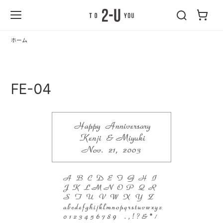
2-U : トゥーユ
ー
ホーム
FE-04