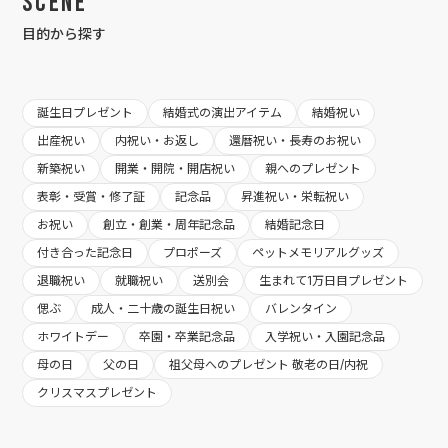
Scene
目的から探す
誕生日プレゼント
結婚式の演出アイテム
結婚祝い
出産祝い
内祝い・お返し
還暦祝い・長寿のお祝い
新築祝い
開業・開院・開店祝い
親へのプレゼント
表彰・受賞・修了証
記念品
昇進祝い・栄転祝い
お祝い
創立・創業・周年記念品
結婚記念日
付き合った記念日
プロポーズ
ペットメモリアルグッズ
退職祝い
就職祝い
送別会
生まれて1万日目プレゼント
偲ぶ
成人・二十歳の誕生日祝い
バレンタイン
ホワイトデー
卒園・卒業記念品
入学祝い・入園記念品
母の日
父の日
祖父母へのプレゼント 敬老の日/内祝
クリスマスプレゼント