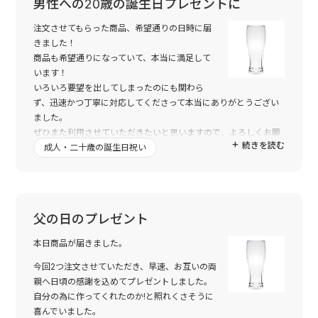
男性への20歳の誕生日プレゼントに
注文させてもらった商品、希望通りの日時に届
きました！
商品も希望通りになっていて、本当に満足して
います！
いろいろ要望を出してしまったのにも関わら
ず、迅速かつ丁寧に対応してくださって本当にありがとうござい
ました。
ぜひまた利用させていただきたいと思いますので、よろしくお願
続きを読む
いいたします！
成人・二十歳の誕生日祝い
父の日のプレゼント
本日商品が届きました。
今回2つ注文させていただき、早速、お互いの両
親へ日頃の感謝を込めてプレゼントしました。
自分の為に作ってくれたのか!と照れくさそうに
喜んでいました。