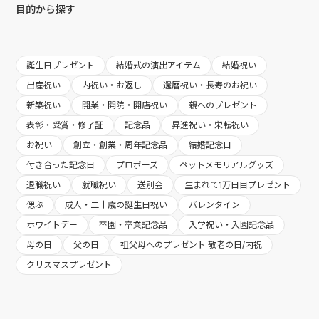
目的から探す
誕生日プレゼント
結婚式の演出アイテム
結婚祝い
出産祝い
内祝い・お返し
還暦祝い・長寿のお祝い
新築祝い
開業・開院・開店祝い
親へのプレゼント
表彰・受賞・修了証
記念品
昇進祝い・栄転祝い
お祝い
創立・創業・周年記念品
結婚記念日
付き合った記念日
プロポーズ
ペットメモリアルグッズ
退職祝い
就職祝い
送別会
生まれて1万日目プレゼント
偲ぶ
成人・二十歳の誕生日祝い
バレンタイン
ホワイトデー
卒園・卒業記念品
入学祝い・入園記念品
母の日
父の日
祖父母へのプレゼント 敬老の日/内祝
クリスマスプレゼント