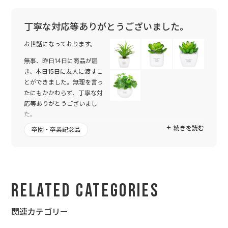
丁寧な対応等ありがとうございました。
お世話になっております。
無事、昨日14日に商品が届
き、本日15日に友人に渡すこ
とができました。無理を言っ
たにもかかわらず、丁寧な対
応等ありがとうございまし
た。
続きを読む
卒園・卒業記念品
私の分も購入したのですが、到着してさっそく開けさせていただ
きました。文字の感じ等、素敵に仕上がっていて、頼んでよかっ
たなと思いました。
プレゼントした友人も大変喜んでくれました。早速、家に飾って
くれたそうです。
Related Categories
また機会があれば注文したいと思います。本当にありがとうござ
いました。
関連カテゴリー