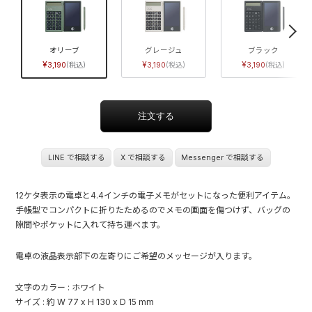
オリーブ
グレージュ
ブラック
3,190
3,190
3,190
LINE で相談する
X で相談する
Messenger で相談する
12ケタ表示の電卓と4.4インチの電子メモがセットになった便利アイテム。
手帳型でコンパクトに折りたためるのでメモの画面を傷つけず、バッグの
隙間やポケットに入れて持ち運べます。
電卓の液晶表示部下の左寄りにご希望のメッセージが入ります。
文字のカラー : ホワイト
サイズ : 約 W 77 x H 130 x D 15 mm