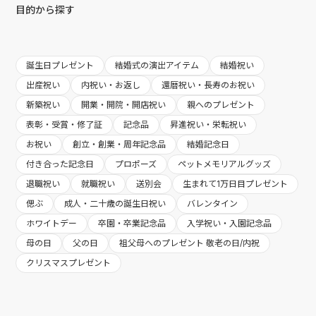
目的から探す
誕生日プレゼント
結婚式の演出アイテム
結婚祝い
出産祝い
内祝い・お返し
還暦祝い・長寿のお祝い
新築祝い
開業・開院・開店祝い
親へのプレゼント
表彰・受賞・修了証
記念品
昇進祝い・栄転祝い
お祝い
創立・創業・周年記念品
結婚記念日
付き合った記念日
プロポーズ
ペットメモリアルグッズ
退職祝い
就職祝い
送別会
生まれて1万日目プレゼント
偲ぶ
成人・二十歳の誕生日祝い
バレンタイン
ホワイトデー
卒園・卒業記念品
入学祝い・入園記念品
母の日
父の日
祖父母へのプレゼント 敬老の日/内祝
クリスマスプレゼント