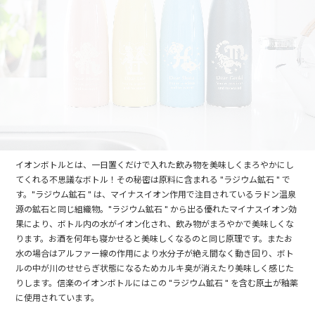
イオンボトルとは、一日置くだけで入れた飲み物を美味しくまろやかにし
てくれる不思議なボトル！その秘密は原料に含まれる "ラジウム鉱石 " で
す。"ラジウム鉱石 " は、マイナスイオン作用で注目されているラドン温泉
源の鉱石と同じ組織物。"ラジウム鉱石 " から出る優れたマイナスイオン効
果により、ボトル内の水がイオン化され、飲み物がまろやかで美味しくな
ります。お酒を何年も寝かせると美味しくなるのと同じ原理です。またお
水の場合はアルファー線の作用により水分子が絶え間なく動き回り、ボト
ルの中が川のせせらぎ状態になるためカルキ臭が消えたり美味しく感じた
りします。信楽のイオンボトルにはこの "ラジウム鉱石 " を含む原土が釉薬
に使用されています。