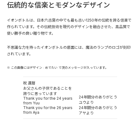
伝統的な信楽とモダンなデザイン
イオンボトルは、日本六古窯の中でも最も古い1250年の伝統を誇る信楽で
作られています。その伝統技術を現代のデザインを融合させた、高品質で
使い勝手の良い贈り物です。
不思議な力を持ったイオンボトルの底面には、魔法のランプのロゴが刻印
されています。
※ この画像にはデザイン : めでたい で次のメッセージが入っています。
祝 還暦
お父さんの子供であることを
誇りに思っています
24年間分のありがとう
Thank you for the 24 years
ユウより
from Yuu
Thank you for the 26 years
24年間分のありがとう
from Aya
アヤより