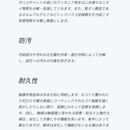
タバコやペットの臭いのアンモニア臭をはじめ様々なニオ
イ物質を分解・低減してくれます。また、発ガン要因であ
るホルムアルデヒドなどシックハウス症候群を引き起こす
有害物質を分解し無害にします。
防汚
汚染部分や汚れの元を酸化作用・還元作用によって分解
し、造花への汚れの付着を防ぎます。
耐久性
触媒作用自体は半永久的に持続します。ホコリで覆われた
り花びらや葉の表面にコーティングされた CT 触媒を強く
剥がしたりしない限り、長期にわたって効果を発揮しま
す。(但し、触媒は触媒毒と言われる硫黄・鉛などと触れた
場合、劣化して次第にその機能を失います。条件によって
異なりますが、数年は劣化して機能がなくなる事はありま