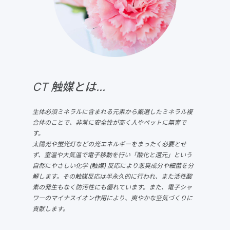
CT 触媒とは...
生体必須ミネラルに含まれる元素から厳選したミネラル複
合体のことで、非常に安全性が高く人やペットに無害で
す。
太陽光や蛍光灯などの光エネルギーをまったく必要とせ
ず、室温や大気温で電子移動を行い「酸化と還元」という
自然にやさしい化学 (触媒) 反応により悪臭成分や細菌を分
解します。その触媒反応は半永久的に行われ、また活性酸
素の発生もなく防汚性にも優れています。また、電子シャ
ワーのマイナスイオン作用により、爽やかな空気づくりに
貢献します。