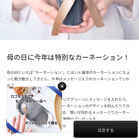
母の日に今年は特別なカーネーション！
母の日といえば "カーネーション"。とはいえ毎年のカーネーションにちょ
っと飽き飽きしてきたら、今年はメッセージ入りのカーネーションでいか
が？
カーネーションのプリザやインテリアグリーンにメッセージを入れたり、
お酒のボトルや雑貨のガラスにカーネーションのデザインを刻んだりでき
ます。特別な母の日に、記念に残る、想いが伝わるメッセージりカーネー
ションのプレゼントでお母さんに笑顔のプレゼントを。
L ブラックポット
6,270
※ この画像にはフォント FE-16 で次のメッセージが入っています。