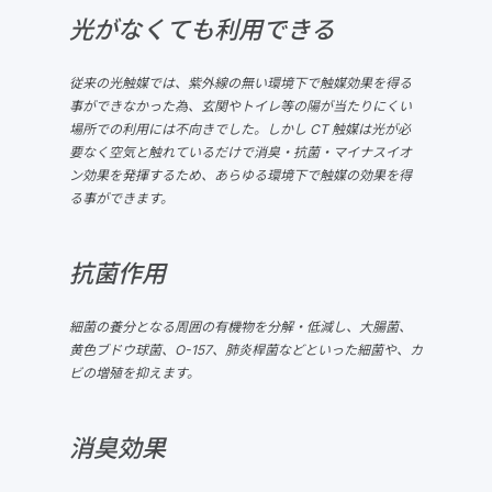
光がなくても利用できる
従来の光触媒では、紫外線の無い環境下で触媒効果を得る
事ができなかった為、玄関やトイレ等の陽が当たりにくい
場所での利用には不向きでした。しかし CT 触媒は光が必
要なく空気と触れているだけで消臭・抗菌・マイナスイオ
ン効果を発揮するため、あらゆる環境下で触媒の効果を得
る事ができます。
抗菌作用
細菌の養分となる周囲の有機物を分解・低減し、大腸菌、
黄色ブドウ球菌、O-157、肺炎桿菌などといった細菌や、カ
ビの増殖を抑えます。
消臭効果