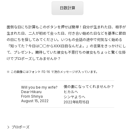
日数計算
面倒な日にち計算もこのボタンを押せば簡単！自分が生まれた日、相手が
生まれた日、二人が初めて会った日、付き合い始めた日などを基準に節目
の日にちを探してみてください。いつもの会話の途中で何気なく始める
「知ってた？今日は○○からXXX日目なんだよ。」の言葉をきっかけにし
て、プレゼント。期待していた彼女も不意打ちの彼女もちょっと驚く仕掛
けでプロポーズしてみませんか？
※ この画像にはフォント FE-16 で次のメッセージが入っています。
僕の妻になってくれませんか？
Will you be my wife?
Dear Hikaru
ヒカルへ
From Shinya
シンヤよりへ
August 15, 2022
2022年8月15日
プロポーズ