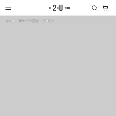
2-U : トゥーユ
ー
ホーム
モチーフで選ぶ
フラワー