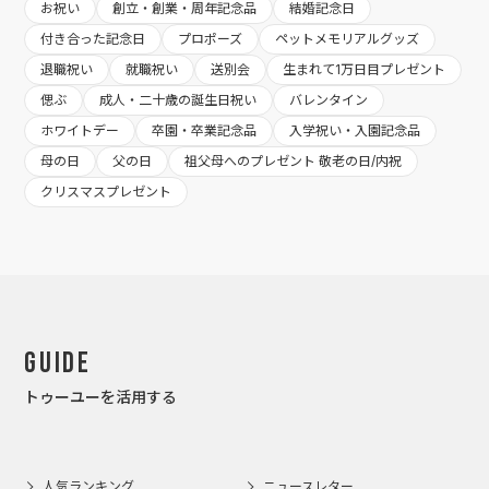
お祝い
創立・創業・周年記念品
結婚記念日
付き合った記念日
プロポーズ
ペットメモリアルグッズ
退職祝い
就職祝い
送別会
生まれて1万日目プレゼント
偲ぶ
成人・二十歳の誕生日祝い
バレンタイン
ホワイトデー
卒園・卒業記念品
入学祝い・入園記念品
母の日
父の日
祖父母へのプレゼント 敬老の日/内祝
クリスマスプレゼント
Guide
トゥーユーを活用する
人気ランキング
ニュースレター