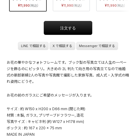
11,990
11,990
11,990
LINE で相談する
X で相談する
Messenger で相談する
お花の華やかなフォトフレームです。ブック型の写真立ては人生の一ペー
ジを飾るのにピッタリ。大きめの 2L 判たて向き用の写真立てなので結婚
式の新郎新婦2人の写真や写真館で撮影した家族写真、成人式・入学式の晴
れ姿用にどうぞ。
お花の前のガラスにご希望のメッセージが入ります。
サイズ : 約 W150 x H200 x D66 mm (閉じた時)
材質 : 木製, ガラス, プリザーブドフラワー, 造花
写真サイズ : キャビネ判 (約 W127 x H178 mm)
ボックス : 約 167 x 220 x 75 mm
MADE IN JAPAN