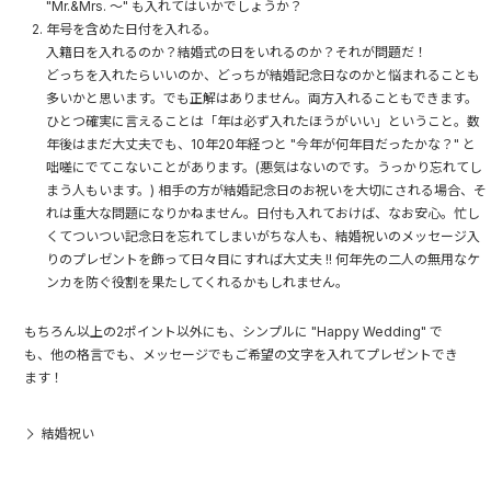
"Mr.&Mrs. ～" も入れてはいかでしょうか？
年号を含めた日付を入れる。
入籍日を入れるのか？結婚式の日をいれるのか？それが問題だ！
どっちを入れたらいいのか、どっちが結婚記念日なのかと悩まれることも
多いかと思います。でも正解はありません。両方入れることもできます。
ひとつ確実に言えることは「年は必ず入れたほうがいい」ということ。数
年後はまだ大丈夫でも、10年20年経つと "今年が何年目だったかな？" と
咄嗟にでてこないことがあります。(悪気はないのです。うっかり忘れてし
まう人もいます。) 相手の方が結婚記念日のお祝いを大切にされる場合、そ
れは重大な問題になりかねません。日付も入れておけば、なお安心。忙し
くてついつい記念日を忘れてしまいがちな人も、結婚祝いのメッセージ入
りのプレゼントを飾って日々目にすれば大丈夫 !! 何年先の二人の無用なケ
ンカを防ぐ役割を果たしてくれるかもしれません。
もちろん以上の2ポイント以外にも、シンプルに "Happy Wedding" で
も、他の格言でも、メッセージでもご希望の文字を入れてプレゼントでき
ます！
結婚祝い