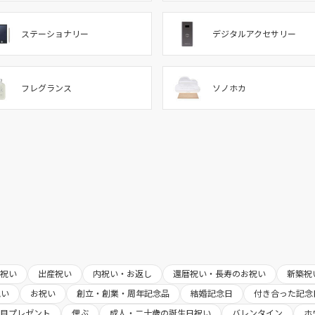
ステーショナリー
デジタルアクセサリー
フレグランス
ソノホカ
婚祝い
出産祝い
内祝い・お返し
還暦祝い・長寿のお祝い
新築祝
祝い
お祝い
創立・創業・周年記念品
結婚記念日
付き合った記念
日目プレゼント
偲ぶ
成人・二十歳の誕生日祝い
バレンタイン
ホ