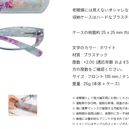
老眼鏡には見えないオシャレな
収納ケースはハードなプラスチ
ケースの側面約 25 x 25 m
文字のカラー : ホワイト
材質 : プラスチック
度数 : +2.00 (適応年齢 
方の度数をご確認ください。
サイズ : フロント 135 mm / テ
重量 : 25g (本体 + ケース)
※ 老眼鏡として視力補正用にお使いくださ
※ 運転時や歩行時、階段の昇降、段差のあ
※ 強い衝撃でレンズが破損する可能性があ
※ 長時間の使用は避け、使用中に万一不快
※ 価格には基本的なプリントが含まれてお
※ イメージにはサンプルのメッセージが入