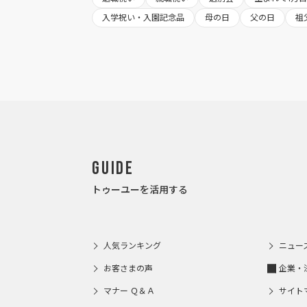
入学祝い・入園記念品
母の日
父の日
祖
Guide
トゥーユーを活用する
人気ランキング
ニュー
お客さまの声
企業・
マナー Ｑ＆Ａ
サイト