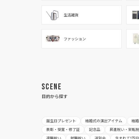
生活雑貨
ファッション
Scene
目的から探す
誕生日プレゼント
結婚式の演出アイテム
結
表彰・受賞・修了証
記念品
昇進祝い・栄転
退職祝い
就職祝い
送別会
生まれて1万