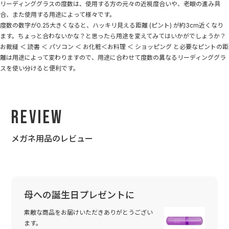
リーディンググラスの度数は、使用する方の元々の近視度合いや、老眼の進み具
合、また使用する用途によって様々です。
度数の数字が0.25大きくなると、ハッキリ見える距離 (ピント) が約3cm近くなり
ます。ちょっと合わないかな？と思ったら用途を変えてみてはいかがでしょうか？
お裁縫 ＜ 読書 ＜ パソコン ＜ お化粧＜お料理 ＜ ショッピング と必要なピントの距
離は用途によって変わりますので、用途に合わせて度数の異なるリーディンググラ
スを使い分けると便利です。
Review
メガネ用品のレビュー
母への誕生日プレゼントに
素敵な商品をお届けいただきありがとうござい
ます。