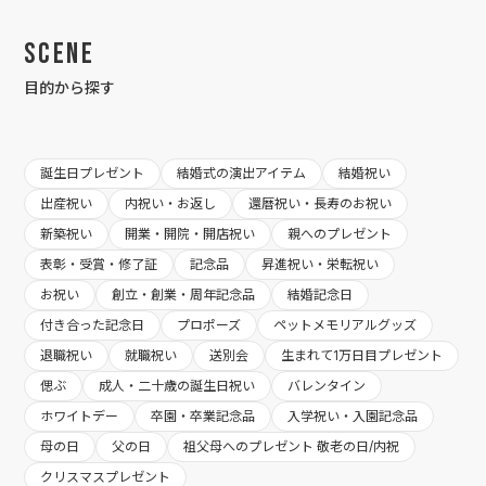
Scene
目的から探す
誕生日プレゼント
結婚式の演出アイテム
結婚祝い
出産祝い
内祝い・お返し
還暦祝い・長寿のお祝い
新築祝い
開業・開院・開店祝い
親へのプレゼント
表彰・受賞・修了証
記念品
昇進祝い・栄転祝い
お祝い
創立・創業・周年記念品
結婚記念日
付き合った記念日
プロポーズ
ペットメモリアルグッズ
退職祝い
就職祝い
送別会
生まれて1万日目プレゼント
偲ぶ
成人・二十歳の誕生日祝い
バレンタイン
ホワイトデー
卒園・卒業記念品
入学祝い・入園記念品
母の日
父の日
祖父母へのプレゼント 敬老の日/内祝
クリスマスプレゼント