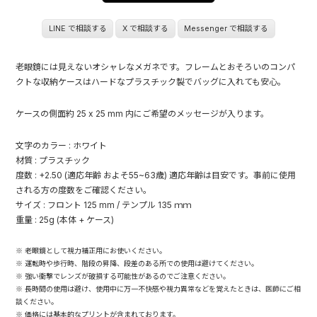
LINE で相談する
X で相談する
Messenger で相談する
老眼鏡には見えないオシャレなメガネです。フレームとおそろいのコンパ
クトな収納ケースはハードなプラスチック製でバッグに入れても安心。
ケースの側面約 25 x 25 mm 内にご希望のメッセージが入ります。
文字のカラー : ホワイト
材質 : プラスチック
度数 : +2.50 (適応年齢 およそ55~63歳) 適応年齢は目安です。事前に使用
される方の度数をご確認ください。
サイズ : フロント 125 mm / テンプル 135 ｍｍ
重量 : 25g (本体 + ケース)
※ 老眼鏡として視力補正用にお使いください。
※ 運転時や歩行時、階段の昇降、段差のある所での使用は避けてください。
※ 強い衝撃でレンズが破損する可能性があるのでご注意ください。
※ 長時間の使用は避け、使用中に万一不快感や視力異常などを覚えたときは、医師にご相
談ください。
※ 価格には基本的なプリントが含まれております。