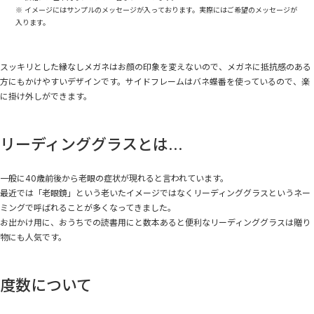
※ イメージにはサンプルのメッセージが入っております。実際にはご希望のメッセージが
入ります。
スッキリとした縁なしメガネはお顔の印象を変えないので、メガネに抵抗感のある
方にもかけやすいデザインです。サイドフレームはバネ蝶番を使っているので、楽
に掛け外しができます。
リーディンググラスとは...
一般に40歳前後から老眼の症状が現れると言われています。
最近では「老眼鏡」という老いたイメージではなくリーディンググラスというネー
ミングで呼ばれることが多くなってきました。
お出かけ用に、おうちでの読書用にと数本あると便利なリーディンググラスは贈り
物にも人気です。
度数について