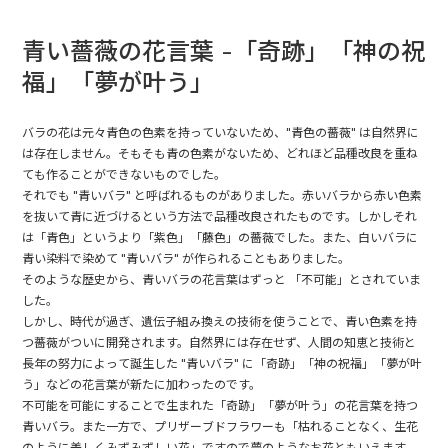
青い薔薇の花言葉 -「奇跡」「神の祝
福」「夢が叶う」
バラの花は元々青色の色素を持っていないため、"青色の薔薇" は自然界に
は存在しません。そもそも青の色素がないため、どれほど品種改良を重ね
ても作ることができないものでした。
それでも "青いバラ" と呼ばれるものがありました。赤いバラから赤い色素
を抜いて青に近づけるという方法で品種改良されたものです。しかしそれ
は「青色」というより「紫色」「藤色」の薔薇でした。また、白いバラに
青い染料で染めて "青いバラ" が作られることもありました。
そのような歴史から、青いバラの花言葉はずっと 「不可能」とされていま
した。
しかし、時代が過ぎ、遺伝子組み換えの技術を使うことで、青い色素を持
つ薔薇がついに開発されます。自然界には存在せず、人間の知恵と技術と
長年の努力によって誕生した "青いバラ" に「奇跡」「神の祝福」「夢が叶
う」などの花言葉が新たに加わったのです。
不可能を可能にすることで生まれた「奇跡」「夢が叶う」の花言葉を持つ
青いバラ。また一方で、プリザーブドフラワーも「枯れることなく、生花
のように美しくみずみずしい花」ですので夢のようなお花ともいえます。