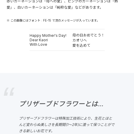
赤いカーネーションは「母への愛」、ピンクのカーネーションは「熱
愛」、白いカーネーションは「純粋な愛」などがあります。
※ この画像にはフォント : FE-15 で次のメッセージが入っています。
母の日おめでとう！
Happy Mother's Day!
Dear Kaori
カオリヘ
With Love
愛を込めて
プリザーブドフラワーとは...
プリザーブドフラワーは特殊加工技術により、生花とほと
んど変わらぬ美しさを長期間(1～2年)に渡って保つことがで
きる新しいお花です。