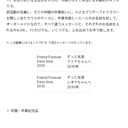
ー。お花が好きな女性はもちろん、手間いらずで男性にもお薦めのギフト
です。
部活動の先輩に、ゼミの仲間の卒業祝いに。小さなプリザーブドフラワー
を閉じこめたガラスのケースに、卒業年度と一人一人のお名前を記して。
オーダーメイドなので、すべて違うメッセージと、それぞれのお名前を入
れるのもOK 。1つだけでも、いくつでも、心を込めてお作り致します。
※ この画像にはフォント FE-12 で次のメッセージが入っています。
ずっと友達
Friend Forever
Dear Aina
アイナちゃんへ
2010
2010年
ずっと友達
Friend Forever
Dear Aina
レオナちゃんへ
2010
2010年
卒園・卒業記念品