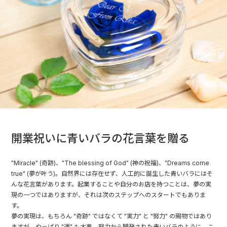
開業祝いに青いバラの花言葉を贈る
"Miracle" (奇跡)、"The blessing of God" (神の祝福)、"Dreams come
true" (夢が叶う)。自然界には存在せず、人工的に誕生した青いバラにはそ
んな花言葉があります。起業することや自分のお店を持つことは、夢の実
現の一つではありますが、それは次のステップへのスタートでもありま
す。
夢の実現は、もちろん "奇跡" ではなくて "実力" と "努力" の賜物ではあり
ますが、やっぱり "運" も大事。努力から開発された青いバラのように、こ