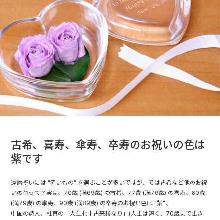
古希、喜寿、傘寿、卒寿のお祝いの色は
紫です
還暦祝いには
"赤いもの"
を選ぶことが多いですが、では古希など他のお祝
いの色って？実は、70歳 (満69歳) の古希、77歳 (満76歳) の喜寿、80歳
(満79歳) の傘寿、90歳 (満89歳) の卒寿のお祝い色は "紫" 。
中国の詩人、杜甫の「人生七十古来稀なり」(人生は短く、70歳まで生き