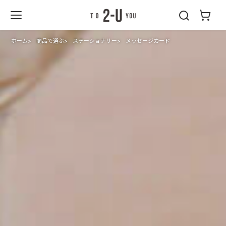
2-U : トゥーユ
ー
ホーム
商品で選ぶ
ステーショナリー
メッセージカード