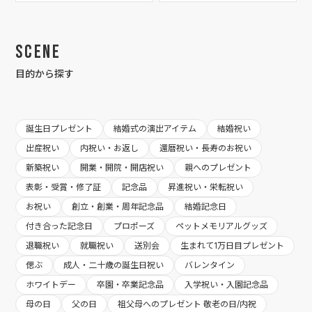
Scene
目的から探す
誕生日プレゼント
結婚式の演出アイテム
結婚祝い
出産祝い
内祝い・お返し
還暦祝い・長寿のお祝い
新築祝い
開業・開院・開店祝い
親へのプレゼント
表彰・受賞・修了証
記念品
昇進祝い・栄転祝い
お祝い
創立・創業・周年記念品
結婚記念日
付き合った記念日
プロポーズ
ペットメモリアルグッズ
退職祝い
就職祝い
送別会
生まれて1万日目プレゼント
偲ぶ
成人・二十歳の誕生日祝い
バレンタイン
ホワイトデー
卒園・卒業記念品
入学祝い・入園記念品
母の日
父の日
祖父母へのプレゼント 敬老の日/内祝