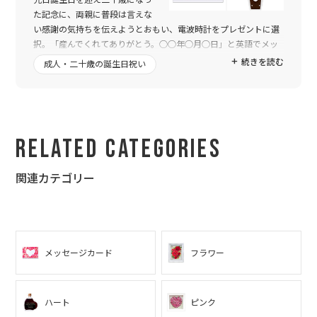
た記念に、両親に普段は言えな
い感謝の気持ちを伝えようとおもい、電波時計をプレゼントに選
択。「産んでくれてありがとう。○○年○月○日」と英語でメッ
セージを入れました。一月が誕生日だったこともあり、バレンタ
続きを読む
成人・二十歳の誕生日祝い
インに届くよう日付を指定しました。家族には「１４日に大きな
茶色のプレゼントが届くから、家族全員がいる時に開けてね」と
事前に伝えておきました。
１４日当日サプライズは成功したらしく、「嬉しくて思わず泣き
ました。ありがとう。」と母からメールが。
Related Categories
泣くほど喜んでもらえるとは予想外でしたが(笑)実家のリビング
に飾ってくれているそうです。
関連カテゴリー
送った側もうれしくなれる素敵な贈り物ができました。これもト
ゥーユーさんのおかげです。制作に関わった方々に感謝を伝えた
く、メールを送らせていただきました。本当にありがとうござい
ました。また利用させてもらいます。
メッセージカード
フラワー
ハート
ピンク