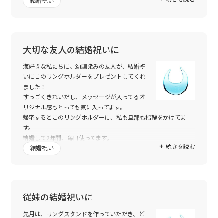
結婚祝い
にはまたよろしくお願いいたします。
大切な友人の結婚祝いに
海好きな私たちに、幼馴染みの友人が、結婚祝
いにこのリングホルダーをプレゼントしてくれ
ました！
すっごくきれいだし、メッセージが入ってるオ
リジナル感もとっても気に入ってます。
帰宅するとこのリングホルダーに、私も旦那も指輪をかけてま
す。
結婚して2年間、毎日使ってます。
続きを読む
そして、今回、大切な友人が結婚するので、このリングホルダー
結婚祝い
を贈ることにしました＼(^v^)／
従妹の結婚祝いに
先月は、リングスタンドを作っていただき、ど