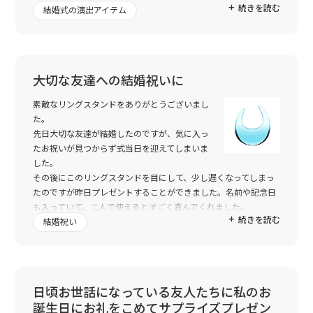
続きを読む
結婚式の演出アイテム
お洒落なのでいつも見える場所に飾る事にしました。
本当にありがとうございました。
大切な友達への結婚祝いに
素敵なリングスタンドをありがとうございまし
た。
先日大切な友達が結婚したのですが、気に入っ
たお祝いが見つからず式当日を迎えてしまいま
した。
その後にこのリングスタンドを目にして、少し遅くなってしまっ
たのですが昨日プレゼントすることができました。名前や記念日
も入っていて、二人で使えるとすごく喜んでくれました。
続きを読む
結婚祝い
彼女に渡した後彼も合流したのですが、「ウオー！」と声をあげ
て喜んでくれました。
彼は仕事に指輪を外していくそうで、どこに置くか真剣に話合っ
てくれました。彼は「みんなの目にとまる所に置こう」と言って
くれて、彼女は「これから結婚する人みんなにあげてほしい。絶
日頃お世話になっている友人たちに私のお
対喜ぶから！！」と言っていました。
誕生日にお礼をこめてサプライズプレゼン