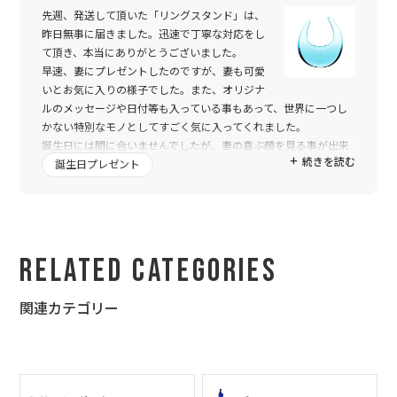
先週、発送して頂いた「リングスタンド」は、
昨日無事に届きました。迅速で丁寧な対応をし
て頂き、本当にありがとうございました。
早速、妻にプレゼントしたのですが、妻も可愛
いとお気に入りの様子でした。また、オリジナ
ルのメッセージや日付等も入っている事もあって、世界に一つし
かない特別なモノとしてすごく気に入ってくれました。
誕生日には間に合いませんでしたが、妻の喜ぶ顔を見る事が出来
続きを読む
て、本当に良かったです。
誕生日プレゼント
また、何かの記念日に是非トゥーユー様の商品を購入したいと思
います。結婚記念日にお揃いのパーソナルグラス辺り等いいかも
しれないですね！
本当にありがとうございました。
Related Categories
関連カテゴリー