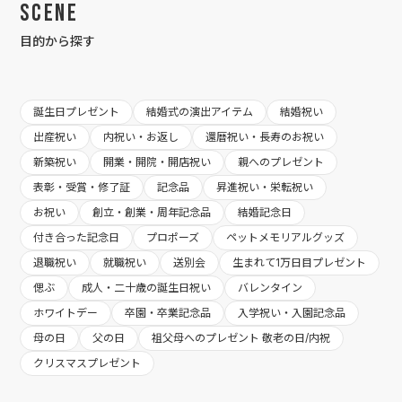
Scene
目的から探す
誕生日プレゼント
結婚式の演出アイテム
結婚祝い
出産祝い
内祝い・お返し
還暦祝い・長寿のお祝い
新築祝い
開業・開院・開店祝い
親へのプレゼント
表彰・受賞・修了証
記念品
昇進祝い・栄転祝い
お祝い
創立・創業・周年記念品
結婚記念日
付き合った記念日
プロポーズ
ペットメモリアルグッズ
退職祝い
就職祝い
送別会
生まれて1万日目プレゼント
偲ぶ
成人・二十歳の誕生日祝い
バレンタイン
ホワイトデー
卒園・卒業記念品
入学祝い・入園記念品
母の日
父の日
祖父母へのプレゼント 敬老の日/内祝
クリスマスプレゼント