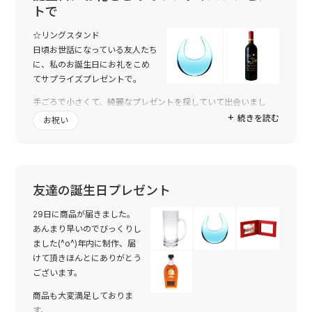
トで
実物を見たら私自身もほしくなってしまいました。本当にありが
とうございました。
☆リングスタンド
日頃お世話になっている友人たち
に、私のお誕生日にお礼をこめ
てサプライズプレゼントで。
手ごろで小さくて、綺麗なプレゼントを探していて出会いまし
た。
続きを読む
お祝い
サプライズで3人に渡しましたが、3人とも感動してくれて、サプ
ライズ成功! なかなか、リングスタンドを買ったり貰ったりする
ことはないので、丁度よかったと思います。なにより、名前入り
にできるので、世界で一つということで大変喜ばれました。
友達の誕生日プレゼント
☆赤ワインのレリーフボトル
赤ワイン好きな結婚される男性の先輩へ。後輩からお祝いのメッ
29日に商品が届きました。
セージを入れて。
あんまり早いのでびっくりし
ました(^o^)年内に制作、届
これもサプライズのプレゼントで渡しました。
けて頂きほんとにありがとう
その場でラッピングをあけてもらって、みさせてもらいました。
ございます。
とってもかわいく仕上がっていて、先輩共々感動。先輩にも大変
気に入っていただけました。
商品も大変満足しておりま
す。