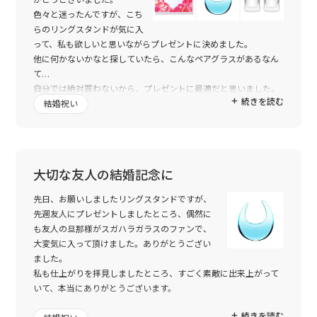
せていただきたいと思います。
色々と迷ったんですが、こち
本当にありがとうございました。
らのリングスタンドが気に入
って、私も欲しいと思いながらプレゼントに決めました。
他に何かないかなと探していたら、こんなペアグラスがあるなん
て…
自分では絶対買わないから、プレゼントに最適だと思いました。
続きを読む
息子がお世話になっている保育士さんで、結婚式を楽しみにして
結婚祝い
います。
大切な友人の結婚記念に
先日、お願いしましたリングスタンドですが、
先週友人にプレゼントしましたところ、偶然に
も友人の旦那様がスガハラガラスのファンで、
大変気に入って頂けました。ありがとうござい
ました。
私も仕上がりを拝見しましたところ、すごく素敵に出来上がって
いて、本当にありがとうございます。
今後も機会がありましたら利用させていただきますので、その際
続きを読む