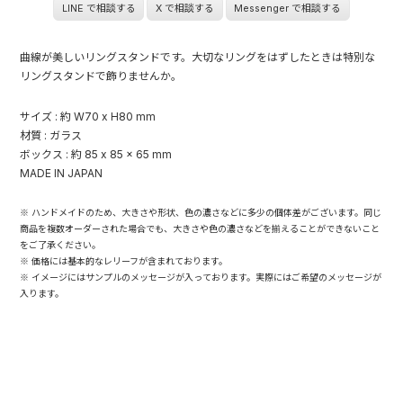
LINE で相談する
X で相談する
Messenger で相談する
曲線が美しいリングスタンドです。大切なリングをはずしたときは特別な
リングスタンドで飾りませんか。
サイズ : 約 W70 x H80 mm
材質 : ガラス
ボックス : 約 85 x 85 x 65 mm
MADE IN JAPAN
※ ハンドメイドのため、大きさや形状、色の濃さなどに多少の個体差がございます。同じ
商品を複数オーダーされた場合でも、大きさや色の濃さなどを揃えることができないこと
をご了承ください。
※ 価格には基本的なレリーフが含まれております。
※ イメージにはサンプルのメッセージが入っております。実際にはご希望のメッセージが
入ります。