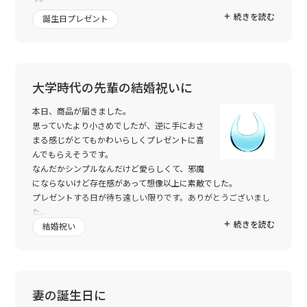
確認のメールの返信を忘れていて、ギリギリの創作のお願いでし
世界でたった一つのプレゼント。
続きを読む
誕生日プレゼント
たが、きちんと指定日にお届け頂いて、感謝しています。
どれもセンスのいいものばかりなので、またお願いしたいと思っ
友人にもかなり喜んでもらえるんではないかと、密かに期待して
ています♪
います。ちょっとへこんでいる時でもありましたので力づけてあ
げられそうです。
いつもは洋服やアクセサリー、などありきたりのものばかりで、
大学時代の先輩の結婚祝いに
今年はなにかいつもと違ったものをと探していたところ、貴サイ
ト様にたどりつきました。
本日、商品が届きました。
また利用させて頂きたいと思います。
思っていたより小さめでしたが、逆に手におさ
まる感じがとてもかわいらしくプレゼントに喜
あのお花のフレームのかなりかわいいし、入荷を楽しみにしてい
んでもらえそうです。
ます。
なんだかシンプルなんだけど愛らしくて、邪魔
もっとたくさんいろんな商品作って下さい！今後も楽しみにして
にならないけど存在感があって想像以上に素敵でした。
おります。
プレゼントする日が待ち遠しい限りです。ありがとうございまし
ありがとうございました。m(_ _)m
た。
続きを読む
結婚祝い
妻の誕生日に