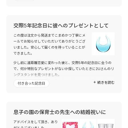
にやーーっと嬉しそーーうに指輪をあのスタンドにかけて、仕事
に行っています。笑
-----
交際5年記念日に彼へのプレゼントとして
また、結婚される方がいたら利用させていただきますので、その
時はよろしくお願いします。
この度は注文から発送までこまめかつ丁寧にメ
ールでお知らせしていただいてありがとうござ
いました。安心して届くのを待っていることが
できました。
少し前に遠距離恋愛に変わった彼と、交際5年の記念日に会うの
で、何か特別なプレゼントがないか探していたときに2Uさんのリ
ングスタンドを見つけました。
好きなメッセージを入れられてオリジナルのものを作ることがで
続きを読む
付き合った記念日
きる上、少し前にもらったペアリングの置き場所が一定せず無く
しかけたことがあったので、ピッタリだと思ってお揃いのものを
購入させていただきました。
ジュエリーボックス等とは異なり、気軽に指輪を引っかけられる
ので、重宝しています。柔らかな曲線のデザインも色もとても気
息子の園の保育士の先生への結婚祝いに
に入りました。彼も喜んでくれまて大変良かったです。
アドバイスをして頂き、あり
2Uさんの商品はどれも素敵なものばかりなので、また是非利用さ
がとうございました。