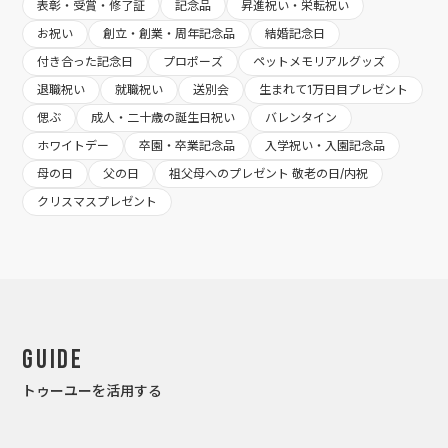
表彰・受賞・修了証
記念品
昇進祝い・栄転祝い
お祝い
創立・創業・周年記念品
結婚記念日
付き合った記念日
プロポーズ
ペットメモリアルグッズ
退職祝い
就職祝い
送別会
生まれて1万日目プレゼント
偲ぶ
成人・二十歳の誕生日祝い
バレンタイン
ホワイトデー
卒園・卒業記念品
入学祝い・入園記念品
母の日
父の日
祖父母へのプレゼント 敬老の日/内祝
クリスマスプレゼント
Guide
トゥーユーを活用する