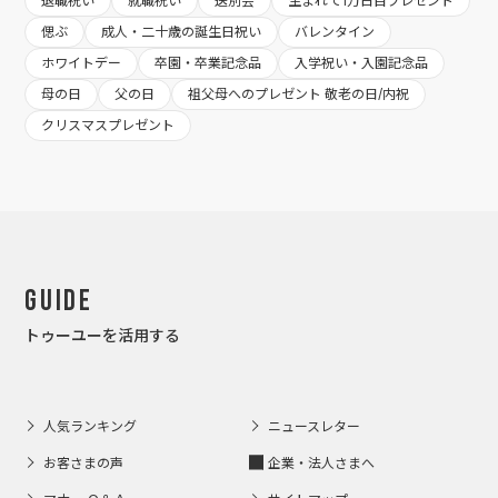
退職祝い
就職祝い
送別会
生まれて1万日目プレゼント
偲ぶ
成人・二十歳の誕生日祝い
バレンタイン
ホワイトデー
卒園・卒業記念品
入学祝い・入園記念品
母の日
父の日
祖父母へのプレゼント 敬老の日/内祝
クリスマスプレゼント
Guide
トゥーユーを活用する
人気ランキング
ニュースレター
お客さまの声
企業・法人さまへ