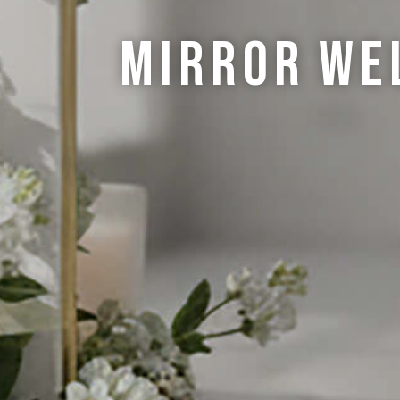
Mirror
We