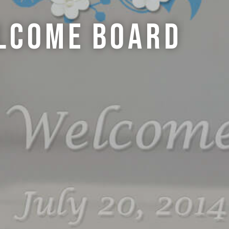
lcome
Board