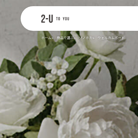
2-U : トゥー
ユー
ホーム
商品で選ぶ
ソノホカ
ウェルカムボード