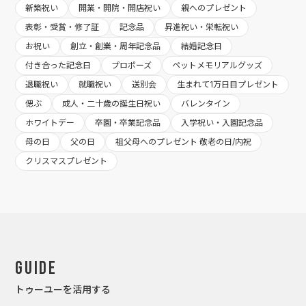
新築祝い
開業・開院・開店祝い
親へのプレゼント
表彰・受賞・修了証
記念品
昇進祝い・栄転祝い
お祝い
創立・創業・周年記念品
結婚記念日
付き合った記念日
プロポーズ
ペットメモリアルグッズ
退職祝い
就職祝い
送別会
生まれて1万日目プレゼント
偲ぶ
成人・二十歳の誕生日祝い
バレンタイン
ホワイトデー
卒園・卒業記念品
入学祝い・入園記念品
母の日
父の日
祖父母へのプレゼント 敬老の日/内祝
クリスマスプレゼント
Guide
トゥーユーを活用する