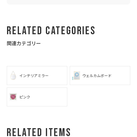
口々に「かわいいねぇ〜」と言っておりました。
結婚式が終わった今、ウェルカムボードは新居の玄関にてお客様
をお迎えしております。ミラーになっているのでインテリアとし
ても使うことができ一石二鳥です。
欲を言えば、お値段がもう少し安ければ... 15,000円位だったら、
Related Categories
もっともっと注文が殺到するかも...
以上、新婦のまりちゃんのご報告でした。
関連カテゴリー
インテリアミラー
ウェルカムボード
ピンク
Related Items