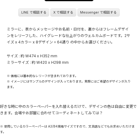
LINE で相談する
X で相談する
Messenger で相談する
ミラーに、表からメッセージやお名前・日付を、裏からはフレームデザイ
ンをレリーフした、ハイグレードな仕上がりのウェルカムボードです。2サ
イズ x 4カラー x 8デザイン = 64通り の中からお選びください。
サイズ : 約 W474 x H352 mm
ミラーサイズ : 約 W420 x H298 mm
※ 価格には基本的なレリーフが含まれております。
※ イメージにはサンプルのデザインが入っております。実際にはご希望のデザインが入り
ます。
好きな時に中のカラーペ—パーを入れ替えるだけで、デザインの色は自由に変更で
きます。会場やお部屋に合わせてコーディネートしてみては？
※ 使用しているカラーペーパーは A3/B4規格サイズですので、文具店などでもお求めいただけま
す。