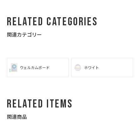
っしゃって聞かないので、再度厳重に梱包し、お持ち帰り願った
次第です。
我ながら、この記念品、本当に正解だったと思います。
Related Categories
関連カテゴリー
ウェルカムボード
ホワイト
Related Items
関連商品