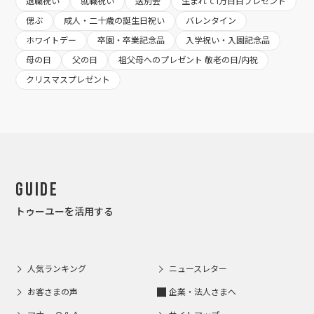
退職祝い
就職祝い
送別会
生まれて1万日目プレゼント
偲ぶ
成人・二十歳の誕生日祝い
バレンタイン
ホワイトデー
卒園・卒業記念品
入学祝い・入園記念品
母の日
父の日
祖父母へのプレゼント 敬老の日/内祝
クリスマスプレゼント
Guide
トゥーユーを活用する
人気ランキング
ニュースレター
お客さまの声
企業・法人さまへ