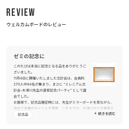
Review
ウェルカムボードのレビュー
ゼミの記念に
このたびは本当に記念となる品をありがとうご
ざいました。
11月4日に開催いたしました立計会は、会員約
270人中94名が集まり、まさに "ミレニアム立
計会-木津川先生の退官記念パーティ" として盛
会でした。
お蔭様で、記念品贈呈時には、先生がミラーボードを見ながら、
改めて各期のタイトルを発表、これまでの、木津川ゼミを振返る
続きを読む
よい題材となりました。
記念品
先生には贈呈後、再度ミラーボードをご自宅に郵送しようと思っ
ていたのですが、大変お気に召され、「もって帰ります！」とお