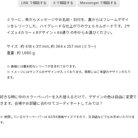
LINE で相談する
X で相談する
Messenger で相談する
ミラーに、表からメッセージやお名前・日付を、裏からはフレームデザイ
ンをレリーフした、ハイグレードな仕上がりのウェルカムボードです。2サ
イズ x 4カラー x 8デザイン = 64通り の中からお選びください。
サイズ : 約 418 x 311 mm, 約 364 x 257 mm (ミラー)
重量 : 約 1,680 g
※ 価格には基本的なレリーフが含まれております。
※ イメージにはサンプルのデザインが入っております。実際にはご希望のデザインが入り
ます。
好きな時に中のカラーペ—パーを入れ替えるだけで、デザインの色は自由に変更で
きます。会場やお部屋に合わせてコーディネートしてみては？
※ 使用しているカラーペーパーは A3/B4規格サイズですので、文具店などでもお求めいただけま
す。