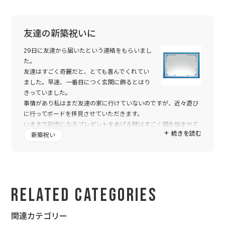
友達の新築祝いに
29日に友達から届いたという連絡をもらいまし
た。
友達はすごく奇麗だと、とても喜んでくれてい
ました。早速、一番目につく玄関に飾るとはり
きっていました。
事情があり私はまだ友達の家に行けていないのですが、近々遊び
に行ってボードを拝見させていただきます。
いままで記念になるプレゼントをあげる時はすごく頭を悩ませて
続きを読む
いたのですが、今回の友達の喜び方を聞いていて、ボードをつく
新築祝い
っていただいてよかったと思いました。
Related Categories
関連カテゴリー