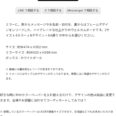
LINE で相談する
X で相談する
Messenger で相談する
ミラーに、表からメッセージやお名前・日付を、裏からはフレームデザイ
ンをレリーフした、ハイグレードな仕上がりのウェルカムボードです。2サ
イズ x 4カラー x 8デザイン = 64通り の中からお選びください。
サイズ : 約W474 x H352 mm
ミラーサイズ : 約W420 x H298 mm
ボックス : ホワイトボール
※ 価格には基本的なレリーフが含まれております。
※ イメージにはサンプルのデザインが入っております。実際にはご希望のデザインが入り
ます。
好きな時に中のカラーペ—パーを入れ替えるだけで、デザインの色は自由に変更で
きます。会場やお部屋に合わせてコーディネートしてみては？
※ 使用しているカラーペーパーは A3/B4規格サイズですので、文具店などでもお求めいただけま