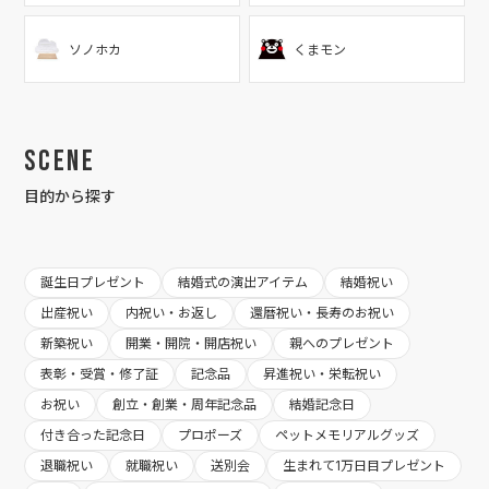
ソノホカ
くまモン
Scene
目的から探す
誕生日プレゼント
結婚式の演出アイテム
結婚祝い
出産祝い
内祝い・お返し
還暦祝い・長寿のお祝い
新築祝い
開業・開院・開店祝い
親へのプレゼント
表彰・受賞・修了証
記念品
昇進祝い・栄転祝い
お祝い
創立・創業・周年記念品
結婚記念日
付き合った記念日
プロポーズ
ペットメモリアルグッズ
退職祝い
就職祝い
送別会
生まれて1万日目プレゼント