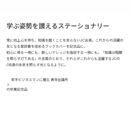
学ぶ姿勢を讃えるステーショナリー
常に向上心を持ち、知識を磨くことを怠らないJC会員。これからの活躍の
友となる愛読書を収めるブックカバーを記念品に。
初心に帰る一冊にも、新しいナレッジを吸収する一冊にも。「知識は暗闇
を照らす灯である」の言葉のとおり、それらがこれからも活躍するJCの
OB達の未来を照らす光となるように。
若手ビジネスマンに贈る 青年会議所
の卒業記念品