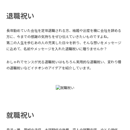
退職祝い
長年勤めていた会社を定年退職される方、結婚や出産を機に会社を辞める
方に、今までの感謝の気持ちをぜひ伝えていきたいものですよね。
第二の人生を歩むあの人の充実した日々を祈り、そんな想いをメッセージ
に込めて、名前やメッセージを入れた退職祝いに贈りませんか？
おしゃれでセンスが光る退職祝いはもちろん実用的な退職祝い、変わり種
の退職祝いなどイチオシのアイデアを紹介しています。
就職祝い
息子・娘、親戚の子供、大学時代の後輩、恋人の就職内定。ゆとり世代、