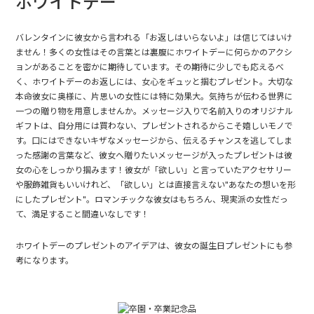
ホワイトデー
バレンタインに彼女から言われる「お返しはいらないよ」は信じてはいけ
ません！多くの女性はその言葉とは裏腹にホワイトデーに何らかのアクシ
ョンがあることを密かに期待しています。その期待に少しでも応えるべ
く、ホワイトデーのお返しには、女心をギュッと掴むプレゼント。大切な
本命彼女に奥様に、片思いの女性には特に効果大。気持ちが伝わる世界に
一つの贈り物を用意しませんか。メッセージ入りで名前入りのオリジナル
ギフトは、自分用には買わない、プレゼントされるからこそ嬉しいモノで
す。口にはできないキザなメッセージから、伝えるチャンスを逃してしま
った感謝の言葉など、彼女へ贈りたいメッセージが入ったプレゼントは彼
女の心をしっかり掴みます！彼女が「欲しい」と言っていたアクセサリー
や服飾雑貨もいいけれど、「欲しい」とは直接言えない"あなたの想いを形
にしたプレゼント"。ロマンチックな彼女はもちろん、現実派の女性だっ
て、満足すること間違いなしです！
ホワイトデーのプレゼントのアイデアは、
彼女の誕生日プレゼント
にも参
考になります。