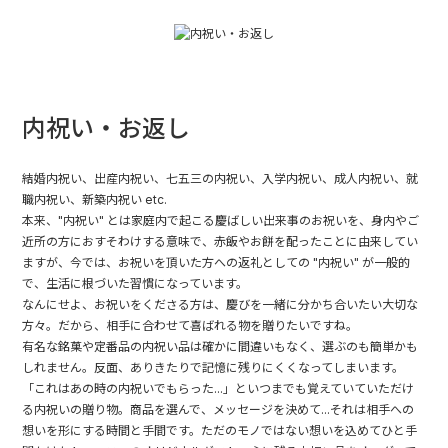
内祝い・お返し
結婚内祝い、出産内祝い、七五三の内祝い、入学内祝い、成人内祝い、就
職内祝い、新築内祝い etc.
本来、"内祝い" とは家庭内で起こる慶ばしい出来事のお祝いを、身内やご
近所の方におすそわけする意味で、赤飯やお餅を配ったことに由来してい
ますが、今では、お祝いを頂いた方への返礼としての "内祝い" が一般的
で、生活に根づいた習慣になっています。
なんにせよ、お祝いをくださる方は、慶びを一緒に分かち合いたい大切な
方々。だから、相手に合わせて喜ばれる物を贈りたいですね。
有名な銘菓や定番品の内祝い品は確かに間違いもなく、選ぶのも簡単かも
しれません。反面、ありきたりで記憶に残りにくくなってしまいます。
「これはあの時の内祝いでもらった...」といつまでも覚えていていただけ
る内祝いの贈り物。商品を選んで、メッセージを決めて...それは相手への
想いを形にする時間と手間です。ただのモノではない想いを込めてひと手