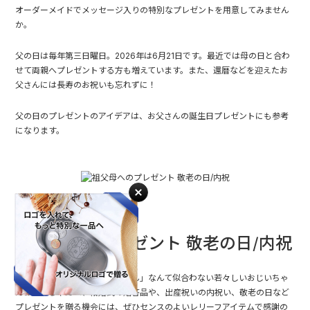
オーダーメイドでメッセージ入りの特別なプレゼントを用意してみません
か。
父の日は毎年第三日曜日。2026年は6月21日です。最近では
母の日
と合わ
せて
両親へプレゼント
する方も増えています。また、還暦などを迎えたお
父さんには
長寿のお祝い
も忘れずに！
父の日のプレゼントのアイデアは、
お父さんの誕生日プレゼント
にも参考
になります。
祖父母へのプレゼント 敬老の日/内祝
「おじいちゃん」「おばあちゃん」なんて似合わない若々しいおじいちゃ
んおばあちゃんへ、結婚式の贈答品や、
出産祝い
の内祝い、敬老の日など
プレゼントを贈る機会には、ぜひセンスのよいレリーフアイテムで感謝の