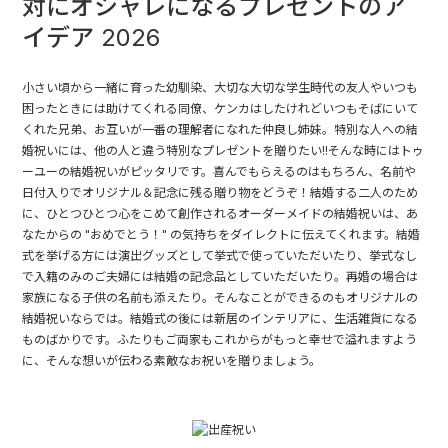
対にオシャレになるプレゼントのア
イデア 2026
小さい頃から一緒に育った幼馴染、大切な大切な学生時代の友人やいつも
困ったときには助けてくれる同僚、ケンカはしたけれどいつもそばにいて
くれた兄弟、お互いが一番の理解者になれた仲良し姉妹。特別な人への結
婚祝いには、他の人と違う特別なプレゼントを贈りたい!!そんな時にはトゥ
ーユーの結婚祝いがピッタリです。喜んでもらえるのはもちろん、名前や
日付入りでオリジナル＆記念に残る贈り物をどうぞ！結婚する二人のため
に、ひとつひとつ心をこめて創作されるオーダーメイドの結婚祝いは、あ
なたからの "おめでとう！" の気持ちをダイレクトに伝えてくれます。結婚
式を挙げる方には演出グッズとして挙式で使っていただいたり、挙式なし
で入籍のみのご夫婦には結婚の記念品としていただいたり。再婚の場合は
家族になる子供の名前も添えたり。そんなことができるのもオリジナルの
結婚祝いならでは。結婚式の後には新居のインテリアに、生活雑貨になる
ものばかりです。ふたりもご両家もこれからがもっと幸せで溢れますよう
に、そんな想いが伝わる素敵なお祝いを贈りましょう。