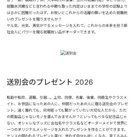
就職氷河期などと言われる中勝ち取った内定はいままでの学校の試験より
はるかに困難だったはず。お祝いとこれからの活躍の願いを込めた就職祝
いのプレゼントを贈りませんか？
ヤル気、元気、勇気がでるメッセージを入れて、これからの未来を担う新
社会人にパワーを贈る就職祝い品がオーダーできます。
送別会のプレゼント 2026
転勤や転校、退職、引越...。上司、同僚、先輩、後輩、同級生やクラスメ
イト、お世話になったあの人に、仲間だったあの人に贈る送別会のプレゼ
ント。遠く離れても、何年経っても繋がっていたい大切な人だから、ただ
の既製品じゃないモノを選んでみませんか？といってもベタな記念品じゃ
ない、オシャレなグッズに会社名やクラス名などオーダーメイドで世界に
一つのオリジナルメッセージを入れたプレゼントを作ることができます。
センスの問われるプレゼント選び、思わず自分も欲しくなる、見てるみん