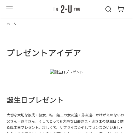
2-U : トゥーユ
ー
ホーム
プレゼントアイデア
誕生日プレゼント
大切な大切な彼氏・彼女
、唯一無二の女友達・男友達、かけがえのない
お
父さん
・
お母さん
、そして
とっても大事な旦那さま・奥さま
の誕生日に贈
る誕生日プレゼント。珍しくて、サプライズ☆そしてセンスのいいおしゃ