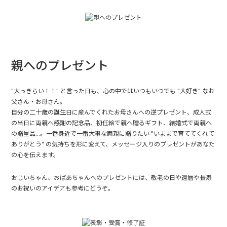
親へのプレゼント
"大っきらい！！" と言った日も、心の中ではいつもいつでも "大好き" なお
父さん・お母さん。
自分の二十歳の誕生日に産んでくれたお母さんへの逆プレゼント、成人式
の当日に両親へ感謝の記念品、初任給で親へ贈るギフト、結婚式で両親へ
の贈呈品...。一番身近で一番大事な両親に贈りたい "いままで育ててくれて
ありがとう" の気持ちを形に変えて、メッセージ入りのプレゼントがあなた
の心を伝えます。
おじいちゃん、おばあちゃんへのプレゼントには、
敬老の日
や
還暦や長寿
のお祝い
のアイデアも参考にどうぞ。