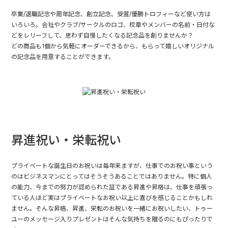
卒業/退職記念や周年記念、創立記念、受賞/優勝トロフィーなど使い方は
いろいろ。会社やクラブ/サークルのロゴ、校章やメンバーの名前・日付な
どをレリーフして、思わず自慢したくなる記念品を創りませんか？
どの商品も1個から気軽にオーダーできるから、もらって嬉しいオリジナル
の記念品を用意することができます。
昇進祝い・栄転祝い
プライベートな誕生日のお祝いは毎年来ますが、仕事でのお祝い事という
のはビジネスマンにとってはそうそうあることではありません。特に個人
の能力、今までの努力が認められた証である昇進や昇格は、仕事を頑張っ
ている人ほど実はプライベートなお祝い以上に喜びを感じることかもしれ
ません。そんな昇格、昇進、栄転のお祝いを一緒にお祝いしたい、トゥー
ユーのメッセージ入りプレゼントはそんな気持ちを贈るのにもぴったりで