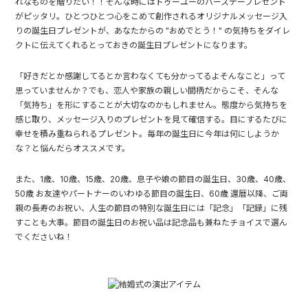
れなものを贈りたい！！そんな時にはトゥーユーのバースデープレゼント
がピッタリ。ひとつひとつ心をこめて創作されるオリジナルメッセージ入
りの誕生日プレゼントが、あなたからの "おめでとう！" の気持ちをダイレ
クトに伝えてくれるとっておきの誕生日プレゼントになります。
「好きだとか感謝してるとか言わなくても分かってるよそんなこと」って
思っていませんか？でも、恋人や家族の親しい間柄だからこそ、そんな
「気持ち」を形にすることが大切なのかもしれません。態度から気持ちを
感じ取り、メッセージ入りのプレゼントを見て確信する。目にするたびに
幸せを積み重ねられるプレゼント。毎年の誕生日に今年は何にしようか
な？と悩んだらオススメです。
また、1歳、10歳、15歳、20歳、息子や娘の節目の誕生日、30歳、40歳、
50歳 お友達やパートナーのいわゆる節目の誕生日、
60歳 還暦
以降、ご両
親の長寿のお祝い、人生の節目の特別な誕生日には「記念」「記録」に残
すことも大事。節目の誕生日のお祝い品は記念品も兼ねたチョイスで選ん
でくださいね！