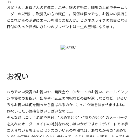
す。
お父さん、お母さんの昇進に、息子、娘の昇格に、職場の上司やチームリ
ーダーの栄転に、取引先の方の就任に。関係は様々でも、お祝いの気持ち
とこれからの活躍にエールを贈りませんか。ビジネスライフの節目となる
日付の入った世界にひとつのプレゼントは一生の宝物になります。
お祝い
おめでたい受賞のお祝いや、発表会やコンサートのお祝い、ホールインワ
ンや優勝のお祝い、出産や七五三の内祝などの御祝返しなどなど。いろい
ろなお祝いは何を贈ったら喜ばれるのか...けっこう頭を悩ませますよね。
お祝いしたい気持ちはいっぱいなのに...。
そんな時はコレ！名前や日付、"おめでとう"・"ありがとう" のメッセージ
を入れたオーダーメイドの特別なお祝いはいかがですか？デパートでは手
に入らない＆ちょっとセンスのいいものを贈れば、あなたからの "おめで
とう" の気持ちがダイレクトに伝わって、さらに記念にも残る。とっておき