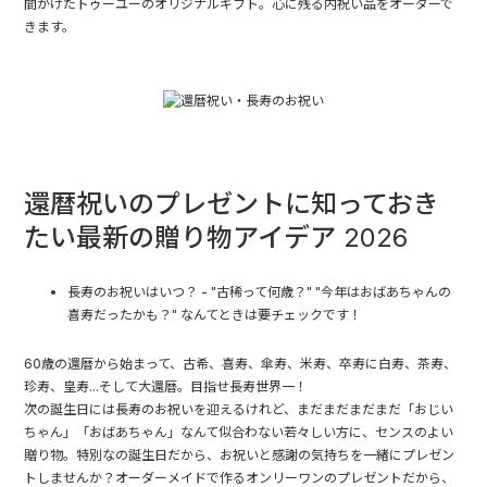
間かけたトゥーユーのオリジナルギフト。心に残る内祝い品をオーダーで
きます。
還暦祝いのプレゼントに知っておき
たい最新の贈り物アイデア 2026
長寿のお祝いはいつ？
- "古稀って何歳？" "今年はおばあちゃんの
喜寿だったかも？" なんてときは要チェックです！
60歳の還暦から始まって、古希、喜寿、傘寿、米寿、卒寿に白寿、茶寿、
珍寿、皇寿...そして大還暦。目指せ長寿世界一！
次の
誕生日
には長寿のお祝いを迎えるけれど、まだまだまだまだ「おじい
ちゃん」「おばあちゃん」なんて似合わない若々しい方に、センスのよい
贈り物。特別なの誕生日だから、お祝いと感謝の気持ちを一緒にプレゼン
トしませんか？オーダーメイドで作るオンリーワンのプレゼントだから、