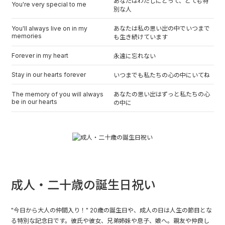
あなたはわたしにとって、とても特
You're very special to me
別な人
You'll always live on in my
あなたは私の思い出の中でいつまで
memories
も生き続けています
Forever in my heart
永遠に忘れない
Stay in our hearts forever
いつまでも私たちの心の中にいてね
The memory of you will always
あなたの思い出はずっと私たちの心
be in our hearts
の中に
成人・二十歳の誕生日祝い
"今日から大人の仲間入り！" 20歳の誕生日や、成人の日は人生の節目とな
る特別な記念日です。彼氏や彼女、兄弟姉妹や息子、娘へ。親友や仲良し