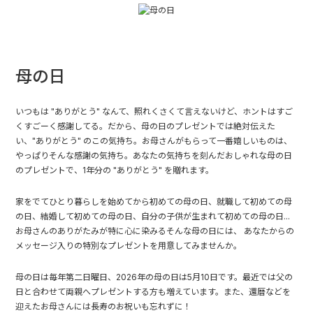
母の日
いつもは "ありがとう" なんて、照れくさくて言えないけど、ホントはすご
くすごーく感謝してる。だから、母の日のプレゼントでは絶対伝えた
い、"ありがとう" のこの気持ち。お母さんがもらって一番嬉しいものは、
やっぱりそんな感謝の気持ち。あなたの気持ちを刻んだおしゃれな母の日
のプレゼントで、1年分の "ありがとう" を贈れます。
家をでてひとり暮らしを始めてから初めての母の日、就職して初めての母
の日、結婚して初めての母の日、自分の子供が生まれて初めての母の日...
お母さんのありがたみが特に心に染みるそんな母の日には、 あなたからの
メッセージ入りの特別なプレゼントを用意してみませんか。
母の日は毎年第二日曜日、2026年の母の日は5月10日です。最近では
父の
日
と合わせて
両親へプレゼント
する方も増えています。また、還暦などを
迎えたお母さんには
長寿のお祝い
も忘れずに！