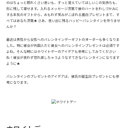
のはちょっと照れくさい思いも、ずっと覚えていてほしいこの気持ちも、
形に残して渡せます。入れるメッセージ次第で彼のハートをわしづかみに
する本気のギフトから、おもわず笑みがこぼれる面白プレゼントまで、す
べてはあなた次第★ さあ、思い出に残るハッピーバレンタインを作りませ
んか？
最近は男性から女性へのバレンタインデーギフトのオーダーも多くなりま
した。特に彼女が外国人だと彼女へのバレンタインプレゼントは必須です
よね。そんな時には
ホワイトデーのアイデア
も参考にしてみてください
ね！彼女が思わず惚れ直しちゃうようなすてきなバレンタインになります
ように★
バレンタインのプレゼントのアイデアは、
彼氏の誕生日プレゼント
にも参
考になります。