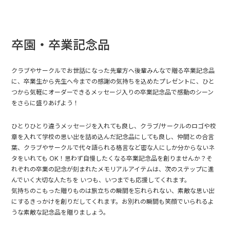
卒園・卒業記念品
クラブやサークルでお世話になった先輩方へ後輩みんなで贈る卒業記念品
に、卒業生から先生へ今までの感謝の気持ちを込めたプレゼントに、ひと
つから気軽にオーダーできるメッセージ入りの卒業記念品で感動のシーン
をさらに盛りあげよう！
ひとりひとり違うメッセージを入れても良し、クラブ/サークルのロゴや校
章を入れて学校の思い出を詰め込んだ記念品にしても良し、仲間との合言
葉、クラブやサークルで代々語られる格言など密な人にしか分からないネ
タをいれても OK！思わず自慢したくなる卒業記念品を創りませんか？そ
れぞれの卒業の記念が刻まれたメモリアルアイテムは、次のステップに進
んでいく大切な人たちを いつも、いつまでも応援してくれます。
気持ちのこもった贈りものは旅立ちの瞬間を忘れられない、素敵な思い出
にするきっかけを創りだしてくれます。お別れの瞬間も笑顔でいられるよ
うな素敵な記念品を贈りましょう。