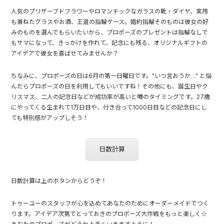
人気のプリザーブドフラワーやロマンチックなガラスの靴・ダイヤ、実用
も兼ねたグラスやお酒、王道の指輪ケース。婚約指輪そのものは彼女の好
みのものを選んでもらいたいから、プロポーズのプレゼントは指輪なしで
もサマになって、きっかけを作れて、記念にも残る、オリジナルギフトの
アイデアで彼女を喜ばせてみませんか？
ちなみに、プロポーズの日は6月の第一日曜日です。"いつ言おうか…" と悩
んだらプロポーズの日を利用してもいいですね！その他にも、誕生日やク
リスマス、二人の記念日などが成功率が高いと噂のタイミングです。27歳
にやってくる
生まれて1万日目
や、
付き合って1000日目などの記念日
にし
ても特別感がアップしそう！
日数計算
日数計算は上のボタンからどうぞ！
トゥーユーのスタッフが心を込めてあなたのためにオーダーメイドでつく
ります。アイデア次第でとっておきのプロポーズ大作戦をもっと楽しく☆