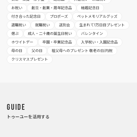
お祝い
創立・創業・周年記念品
結婚記念日
付き合った記念日
プロポーズ
ペットメモリアルグッズ
退職祝い
就職祝い
送別会
生まれて1万日目プレゼント
偲ぶ
成人・二十歳の誕生日祝い
バレンタイン
ホワイトデー
卒園・卒業記念品
入学祝い・入園記念品
母の日
父の日
祖父母へのプレゼント 敬老の日/内祝
クリスマスプレゼント
Guide
トゥーユーを活用する