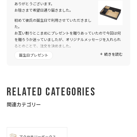
ありがとうございます。
お陰さまで希望日通り届きました。
初めて彼氏の誕生日で利用させていただきまし
た。
お互い割りとこまめにプレゼントを贈りあっていたので今回は何
を贈ろうか迷っていましたが、オリジナルメッセージを入れられ
るとのことで、注文を決めました。
メッセージが中々決まらずにギリギリの依頼になってしまいまし
続きを読む
誕生日プレゼント
たが、こちらのレイアウト調整のお願いにも素早くご対応いただ
き、無事誕生日に間に合いました。
彼氏も喜んでくれ、特別な誕生日になりました、本当にありがと
うございました。
Related Categories
関連カテゴリー
アクセサリーボックス